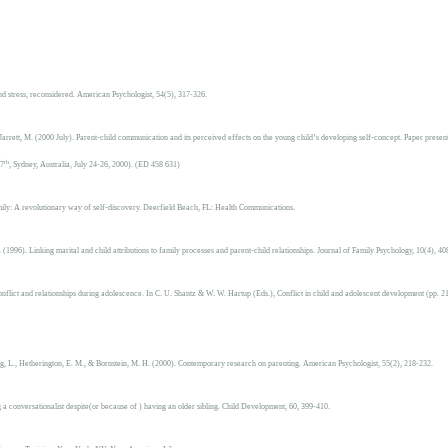
nd stress, reconsidered.
American Psychologist, 54
(5), 317-326.
Jarrett, M. (2000 July).
Parent-child communication and its perceived effects on the young child’s developing self-concept.
Paper present
th
(7
, Sydney, Australia, July 24-26, 2000). (ED 458 631)
ly: A revolutionary way of self-discovery.
Deerfield Beach, FL: Health Communications.
. (1996). Linking marital and child attributions to family processes and parent-child relationships.
Journal of Family Psychology, 10
(4), 40
onflict and relationships during adolescence. In C. U. Shantz & W. W. Hartup (Eds.),
Conflict in child and adolescent development
(pp. 2
rg, L., Hetherington, E. M., & Bornstein, M. H. (2000). Contemporary research on parenting.
American Psychologist, 55
(2), 218-232.
a conversationalist despite(or because of ) having an older sibling.
Child Development, 60,
399-410.