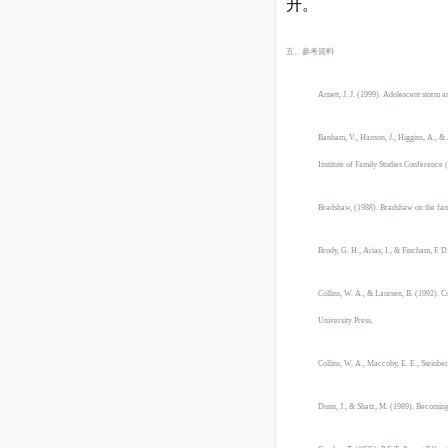
升。
五、參考資料
Arnett, J. J. (1999). Adolescent storm a
Banham, V., Hanson, J., Higgins, A., & 
Institute of Family Studies Conference 
Bradshaw, (1988).
Bradshaw on the fami
Brody, G. H., Arias, I., & Fincham, F. D
Collins, W. A., & Laursen, B. (1992). C
University Press.
Collins, W. A., Maccoby, E. E., Steinbe
Dunn, J., & Shatz, M. (1989). Becoming 