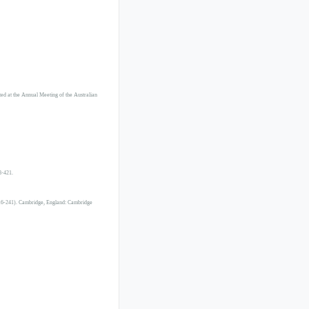
ed at the Annual Meeting of the Australian
8-421.
16-241). Cambridge, England: Cambridge