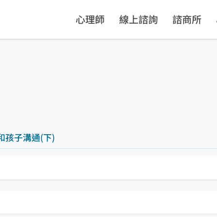
心理師
線上諮詢
諮商所
和孩子溝通(下)