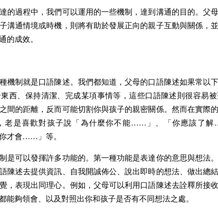
達的過程中，我們可以運用的一些機制，達到溝通的目的。父
子溝通情境或時機，則將有助於發展正向的親子互動與關係，
通的成效。
種機制就是口語陳述。我們都知道，父母的口語陳述如果常以
拾東西、保持清潔、完成某項事情等，這些口語陳述則很容易被
之間的距離，反而可能切割你與孩子的親密關係。然而在實際
，老是喜歡對孩子說「為什麼你不能
」、「你應該了解
……
你才會
」等。
……
制是可以發揮許多功能的。第一種功能是表達你的意思與想法
語陳述去提供資訊、自我開誠佈公、說出即時的想法、做出總
覺，表現出同理心。例如，父母可以利用口語陳述去詮釋所接
都能夠領會、以及對照出你和孩子是否有不同想法之處。