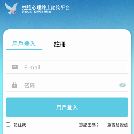
逍遙心理線上諮詢平台
逍遙心境，從理解自己開始
用戶登入
註冊
用戶登入
記住我
忘記密碼 ?
重寄驗證信