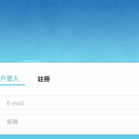
用戶登入
註冊