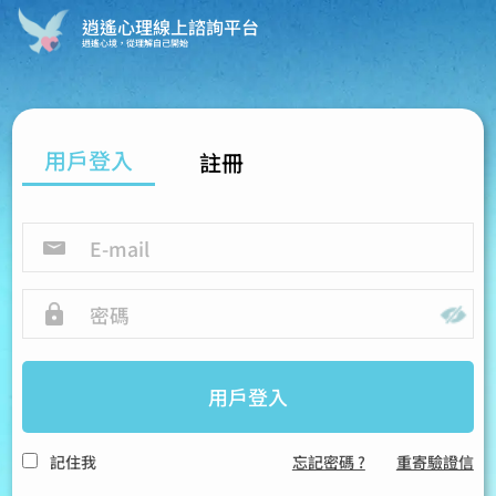
逍遙心理線上諮詢平台
逍遙心境，從理解自己開始
用戶登入
註冊
用戶登入
記住我
忘記密碼 ?
重寄驗證信