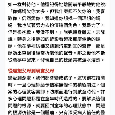
如一樣對待他。他還記得她離開前平靜地對他說:
「你媽媽欠你太多，但我什麼都不欠你的。我喜
歡你，仍然愛你，我知道你想找一個理想的媽
媽，我也試著努力去扮演這個角色。我盡力了，
但是很抱歉，我做不到。」說完轉身離去。志隆
說，轉身之後靜如的背影看起來那麼像他的媽
媽，他在夢裡彷彿又聽到汽車刺耳的聲音－那是
媽媽出車禍後經常折磨他的聲音。那之後他不斷
從惡夢中醒來，發現自己的枕頭常被淚水浸透。
從理想父母到現實父母
戀愛到深處，我們都會變成孩子。這彷彿在諮商
時，一旦心理師給予個案無條件的積極關注，個
案的心理就容易卸下防禦而退行到孩童時代。許
多心理問題都是在童年時代造成的，要解決這個
問題的根源，就要回到童年的心理狀態中。問題
的根源彷彿是一個腫瘤，只有深受病人信任的醫