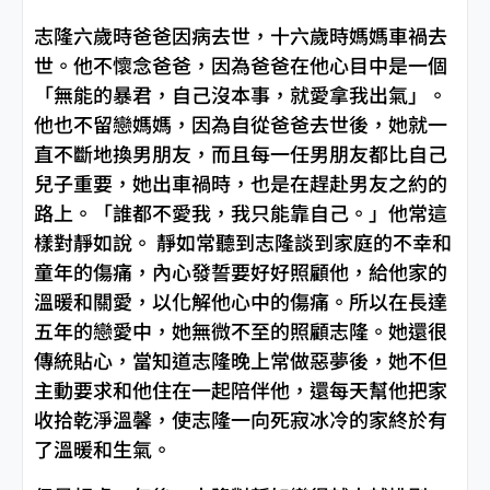
志隆六歲時爸爸因病去世，十六歲時媽媽車禍去
世。他不懷念爸爸，因為爸爸在他心目中是一個
「無能的暴君，自己沒本事，就愛拿我出氣」。
他也不留戀媽媽，因為自從爸爸去世後，她就一
直不斷地換男朋友，而且每一任男朋友都比自己
兒子重要，她出車禍時，也是在趕赴男友之約的
路上。「誰都不愛我，我只能靠自己。」他常這
樣對靜如說。 靜如常聽到志隆談到家庭的不幸和
童年的傷痛，內心發誓要好好照顧他，給他家的
溫暖和關愛，以化解他心中的傷痛。所以在長達
五年的戀愛中，她無微不至的照顧志隆。她還很
傳統貼心，當知道志隆晚上常做惡夢後，她不但
主動要求和他住在一起陪伴他，還每天幫他把家
收拾乾淨溫馨，使志隆一向死寂冰冷的家終於有
了溫暖和生氣。