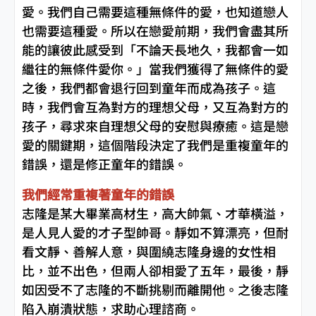
愛。我們自己需要這種無條件的愛，也知道戀人
也需要這種愛。所以在戀愛前期，我們會盡其所
能的讓彼此感受到「不論天長地久，我都會一如
繼往的無條件愛你。」當我們獲得了無條件的愛
之後，我們都會退行回到童年而成為孩子。這
時，我們會互為對方的理想父母，又互為對方的
孩子，尋求來自理想父母的安慰與療癒。這是戀
愛的關鍵期，這個階段決定了我們是重複童年的
錯誤，還是修正童年的錯誤。
我們經常重複著童年的錯誤
志隆是某大畢業高材生，高大帥氣、才華橫溢，
是人見人愛的才子型帥哥。靜如不算漂亮，但耐
看文靜、善解人意，與圍繞志隆身邊的女性相
比，並不出色，但兩人卻相愛了五年，最後，靜
如因受不了志隆的不斷挑剔而離開他。之後志隆
陷入崩潰狀態，求助心理諮商。