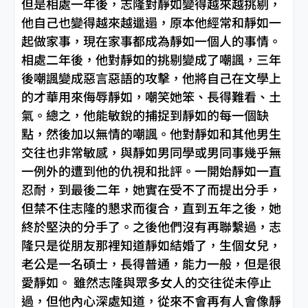
但是相處一年後，志隆對靜如變得越來越挑剔，
他自己也變得越來越邋遢，原本他經常和靜如一
起做家事，現在家事都成為靜如一個人的事情。
相處二年後，他對靜如的挑剔變成了嘲諷，三年
後嘲諷變成惡言惡語的攻擊，他將自己在文學上
的才華用來侮辱靜如，嘲笑她笨、長得難看、土
氣。總之，他能敏銳的捕捉到靜如的每一個缺
點，然後加以無情的嘲諷。他對靜如和其他男生
交往也非常敏感，與靜如男同學或男同事幾乎無
一例外的遭到他的仇視和批評。一開始靜如一直
忍耐，到最後二年，她實在受不了而提出分手，
但禁不住志隆的懇求而復合，直到五年之後，她
終於堅決的分手了。之後他們沒有再聯繫過，志
隆只是從朋友那裡知道靜如結婚了，生個女兒，
老公是一名碩士，長得普通，能力一般，但是很
愛靜如。 雖然志隆與眾多女人的交往從未停止
過，但他內心深處知道，從來不會再有人會像靜