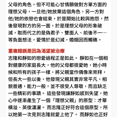
父母的角色，但不可能心甘情願做對方單方面的
理想父母，一旦他/她放棄這個角色，另一方對
他/她的依戀也會結束，於是開始比較與抱怨，然
後發現對方的另一面，於是理想父母的形象破
滅，取而代之的是偽君子、雙面人、前後不一…
等負面想法，愛情於是幻滅，婚姻因而觸礁。
重複錯誤是因為渴望被治療
志隆和靜如的戀愛過程正是如此。 靜如在一個相
對健康的家庭長大，他的父母都很愛她，她小時
候和所有的孩子一樣，將父親當作偶像來崇拜，
但長大一些以後，他發現父親其實非常平凡，相
貌普通，能力一般，並不很受人尊敬，而且缺乏
一些精彩的事蹟。 這些發現讓靜如感到失望，她
心中逐漸產生了一個「理想父親」的原型：才華
橫溢、英俊瀟灑。 而志隆正好符合這個原型，所
以她第一次見到志隆就愛上他了。 而靜如也正好