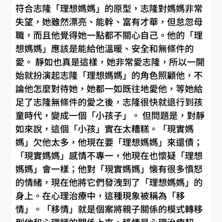
符合志隆「理想媽媽」的原型，志隆對媽媽非常
失望，她雖然漂亮、能幹、富有才華，但怠忽母
職，而且他覺得她一點都不關心自己。他的「理
想媽媽」應該是能給他溫暖、安全和無條件的
愛。 靜如也真是這樣，她非常愛志隆，所以一開
始就扮演起志隆「理想媽媽」的角色照顧他，不
論他怎麼對待她，她都一如既往地愛他，等她給
足了志隆無條件的愛之後，志隆很快就退行到孩
童時代，變成一個「小孩子」。 但問題是，對靜
如來說，這個「小孩」實在太糟糕。「現實媽
媽」欠他太多，他現在要「理想媽媽」來還債；
「現實媽媽」感情不專一，他現在也懷疑「理想
媽媽」會一樣；他對「現實媽媽」懐有很多憤怒
的情緒，現在他將它們發洩到了「理想媽媽」的
身上。在心理治療中，這種現象被稱為「移
情」。「移情」就是個案將親子關係的模式轉移