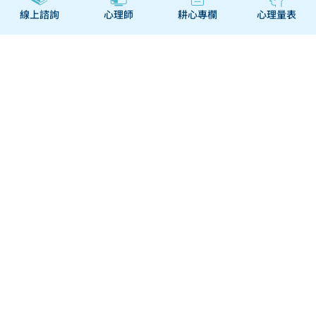
線上諮詢
心理師
耕心專欄
心理量表
改變很痛苦，但不改變會受
更多苦