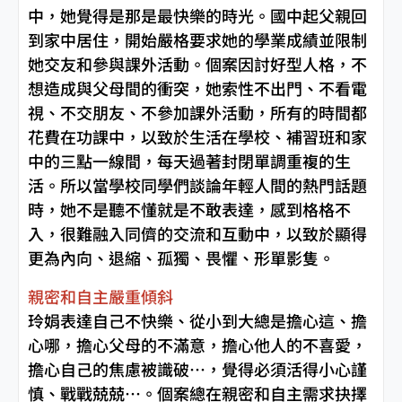
中，她覺得是那是最快樂的時光。國中起父親回
到家中居住，開始嚴格要求她的學業成績並限制
她交友和參與課外活動。個案因討好型人格，不
想造成與父母間的衝突，她索性不出門、不看電
視、不交朋友、不參加課外活動，所有的時間都
花費在功課中，以致於生活在學校、補習班和家
中的三點一線間，每天過著封閉單調重複的生
活。所以當學校同學們談論年輕人間的熱門話題
時，她不是聽不懂就是不敢表達，感到格格不
入，很難融入同儕的交流和互動中，以致於顯得
更為內向、退縮、孤獨、畏懼、形單影隻。
親密和自主嚴重傾斜
玲娟表達自己不快樂、從小到大總是擔心這、擔
心哪，擔心父母的不滿意，擔心他人的不喜愛，
擔心自己的焦慮被識破…，覺得必須活得小心謹
慎、戰戰兢兢…。個案總在親密和自主需求抉擇