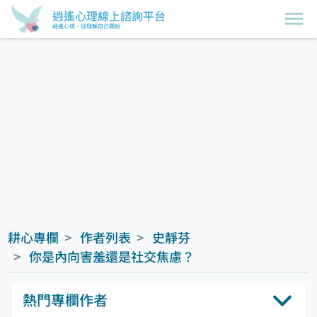
逍遙心理線上諮詢平台
逍遙心境，從理解自己開始
耕心專欄
作者列表
史靜芬
你是內向害羞還是社交焦慮？
熱門專欄作者