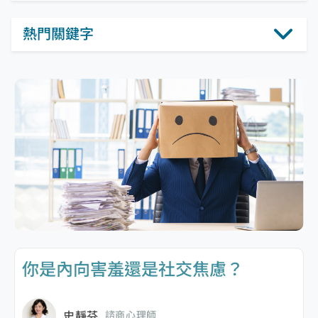
熱門關鍵字
你是內向害羞還是社交焦慮？
史靜芬
諮商心理師