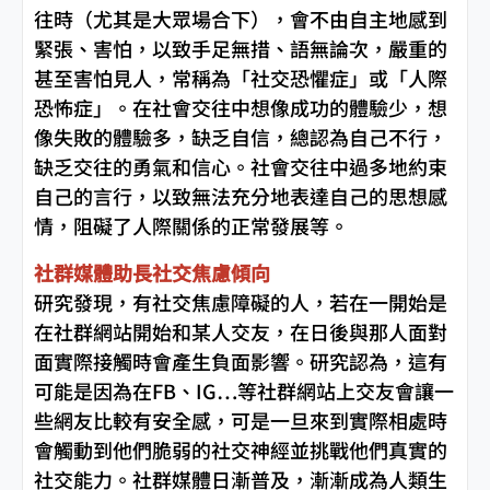
往時（尤其是大眾場合下），會不由自主地感到
緊張、害怕，以致手足無措、語無論次，嚴重的
甚至害怕見人，常稱為「社交恐懼症」或「人際
恐怖症」。在社會交往中想像成功的體驗少，想
像失敗的體驗多，缺乏自信，總認為自己不行，
缺乏交往的勇氣和信心。社會交往中過多地約束
自己的言行，以致無法充分地表達自己的思想感
情，阻礙了人際關係的正常發展等。
社群媒體助長社交焦慮傾向
研究發現，有社交焦慮障礙的人，若在一開始是
在社群網站開始和某人交友，在日後與那人面對
面實際接觸時會產生負面影響。研究認為，這有
可能是因為在FB、IG…等社群網站上交友會讓一
些網友比較有安全感，可是一旦來到實際相處時
會觸動到他們脆弱的社交神經並挑戰他們真實的
社交能力。社群媒體日漸普及，漸漸成為人類生