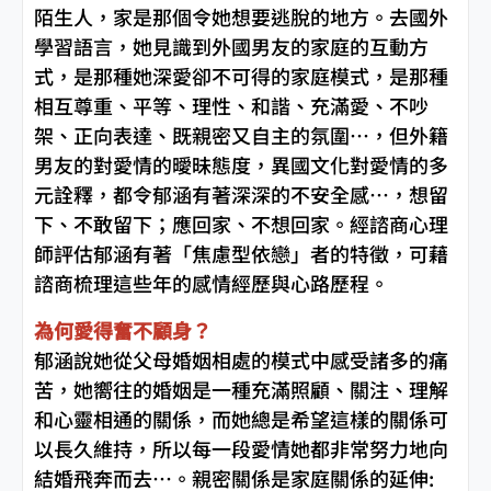
陌生人，家是那個令她想要逃脫的地方。去國外
學習語言，她見識到外國男友的家庭的互動方
式，是那種她深愛卻不可得的家庭模式，是那種
相互尊重、平等、理性、和諧、充滿愛、不吵
架、正向表達、既親密又自主的氛圍…，但外籍
男友的對愛情的曖昧態度，異國文化對愛情的多
元詮釋，都令郁涵有著深深的不安全感…，想留
下、不敢留下；應回家、不想回家。經諮商心理
師評估郁涵有著「焦慮型依戀」者的特徵，可藉
諮商梳理這些年的感情經歷與心路歷程。
為何愛得奮不顧身？
郁涵說她從父母婚姻相處的模式中感受諸多的痛
苦，她嚮往的婚姻是一種充滿照顧、關注、理解
和心靈相通的關係，而她總是希望這樣的關係可
以長久維持，所以每一段愛情她都非常努力地向
結婚飛奔而去…。親密關係是家庭關係的延伸: