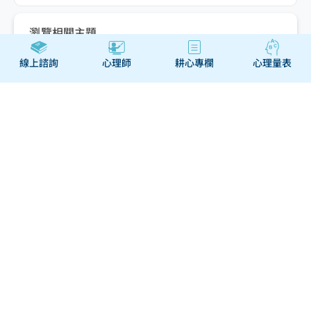
瀏覽相關主題
線上諮詢
心理師
耕心專欄
心理量表
不只是憂鬱：珍惜情緒的豐
富性，讓情緒成為生命的指
南