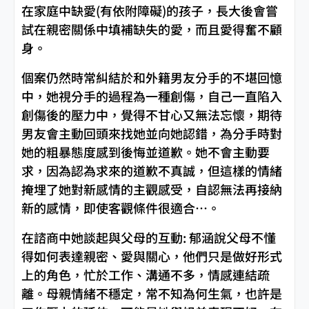
在家庭中缺愛(有依附障礙)的孩子，長大後會嘗
試在親密關係中填補缺失的愛，而且愛得奮不顧
身。
個案仍然時常糾結於和外籍男友分手的不堪回憶
中，她視分手的過程為一種創傷，自己一直陷入
創傷後的壓力中，覺得不甘心又無法忘懷，期待
男友會主動回頭來找她並向她認錯，為分手時對
她的粗暴態度感到後悔並道歉。她不會主動要
求，因為認為求來的道歉不真誠，但這樣的情緒
掩埋了她對新感情的主觀感受，自認無法再接納
新的感情，即使客觀條件很適合…。
在諮商中她談起與父母的互動: 郁涵說父母不懂
得如何表達親密、愛與關心，他們只是做好形式
上的角色，忙於工作、溝通不多，情感連結疏
離。母親情緒不穩定，常不知為何生氣，也許是