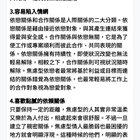
3.容易陷入情網
依戀關係和合作關係是人際關係的二大分類。依
戀關係是藉由接近依戀對象，與其產生連結來獲
得愛與安全感。合作關係與依戀無關，它是為了
使工作或專案順利而彼此合作、共同表現的關
係。依戀關係擁有持續性，即使狀況改變也無法
輕易解除，相較之下，合作關係則可視狀況隨時
解除。焦慮型依戀者最常將基於利益或目標而連
結的關係錯覺為依戀關係，也最常輕易將工作上
的合作對象視為戀愛對象。
4.喜歡黏膩的依賴關係
只要保持一定的距離，焦慮型的人其實非常溫柔
又樂於為人付出，相處起來會很舒服。不過一旦
建立了親密關係，焦慮型情人最脆弱也最困擾的
地方就會明顯浮現。這種時候的他們，明顯的表