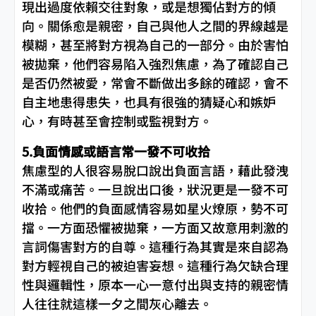
現出過度依賴交往對象，或是想獨佔對方的傾
向。關係愈是親密，自己與他人之間的界線越是
模糊，甚至將對方視為自己的一部分。由於害怕
被拋棄，他們容易陷入強烈焦慮，為了確認自己
是否仍然被愛，常會不斷做出多餘的確認，會不
自主地患得患失，也具有很強的猜疑心和嫉妒
心，有時甚至會控制或監視對方。
5.負面情感或語言常一發不可收拾
焦慮型的人很容易脫口說出負面言語，藉此發洩
不滿或痛苦。一旦說出口後，狀況更是一發不可
收拾。他們的負面感情容易如星火燎原，勢不可
擋。一方面恐懼被拋棄，一方面又故意用刺激的
言詞傷害對方的自尊。這種行為其實是來自認為
對方輕視自己的被迫害妄想。這種行為欠缺合理
性與邏輯性，原本一心一意付出與支持的親密情
人往往就這樣一夕之間灰心離去。