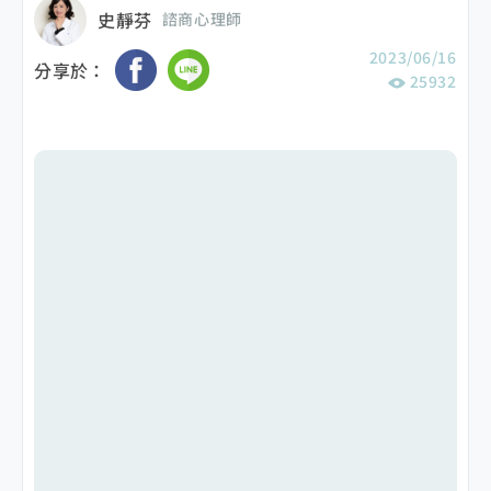
史靜芬
諮商心理師
2023/06/16
分享於：
25932