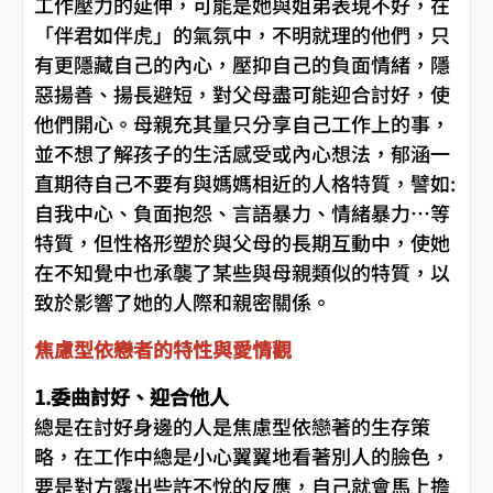
工作壓力的延伸，可能是她與姐弟表現不好，在
「伴君如伴虎」的氣氛中，不明就理的他們，只
有更隱藏自己的內心，壓抑自己的負面情緒，隱
惡揚善、揚長避短，對父母盡可能迎合討好，使
他們開心。母親充其量只分享自己工作上的事，
並不想了解孩子的生活感受或內心想法，郁涵一
直期待自己不要有與媽媽相近的人格特質，譬如:
自我中心、負面抱怨、言語暴力、情緒暴力…等
特質，但性格形塑於與父母的長期互動中，使她
在不知覺中也承襲了某些與母親類似的特質，以
致於影響了她的人際和親密關係。
焦慮型依戀者的特性與愛情觀
1.委曲討好、迎合他人
總是在討好身邊的人是焦慮型依戀著的生存策
略，在工作中總是小心翼翼地看著別人的臉色，
要是對方露出些許不悅的反應，自己就會馬上擔