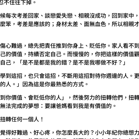
淚忍不住往下掉。
候每次考差回家、談戀愛失戀、相親沒成功，回到家中
麼笨，考差是應該的；身材太差、面無血色，所以相親
傷心難過，總先把責任推到你身上、貶低你。家人看不
己的價值，持續否定自己。而慢慢的，你把這樣的價值
自己，「是不是都是我的錯？是不是我哪做不好？」
學到這招，也只會這招，不斷用這招對待你週邊的人。
的人。」因為這是你最熟悉的方式。
到你價值、會貶低你的人」，然後努力的扭轉他們，扭
無法完成的夢想：要讓爸媽看到我是有價值的。
扭轉任何一個人！
覺得好難過、好心疼，你怎麼長大的？小小年紀你總想