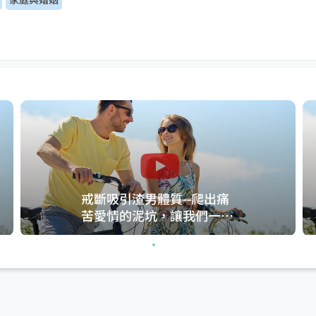
戒斷吸引渣男體質--爬出痛
苦愛情的泥坑，讓我們一起
愛的剛剛好