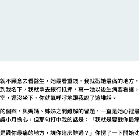
就不願意去看醫生，她最看重錢，我就戳她最痛的地方
到我名下，我就拿去銀行抵押，萬一她以後生病要看護
室，還沒坐下、你就氣呼呼地跟我說了這堆話。
的個案，與媽媽、姊姊之間難解的習題，一直是她心裡
讓小月擔心，但那句打中我的話是：「我就是要戳你最
是戳你最痛的地方，讓你這麼難過？」你愣了一下開始