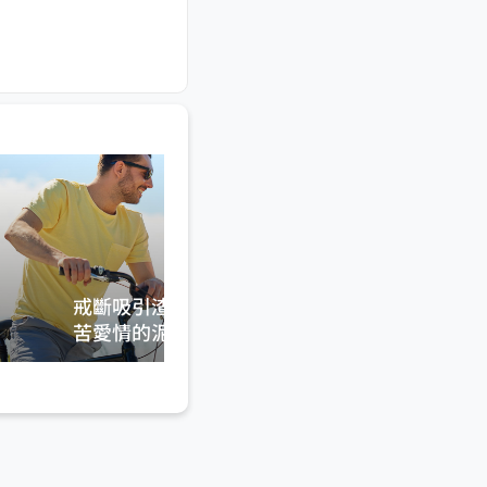
戒斷吸引渣男體質--爬出痛
苦愛情的泥坑，讓我們一起
愛的剛剛好