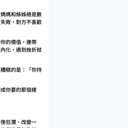
，媽媽和姊姊總是數
才失敗，對方不喜歡
到你的價值，連帶
觀內化，遇到挫折就
更糟糕的是：「你持
轉成你要的那個樣
力挽狂瀾、改變一