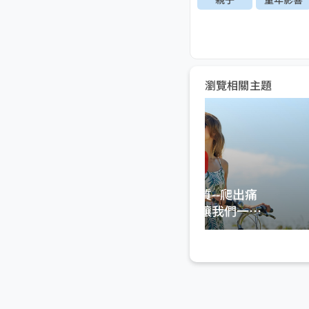
瀏覽相關主題
戒斷吸引渣男體質--爬出痛
苦愛情的泥坑，讓我們一起
愛的剛剛好