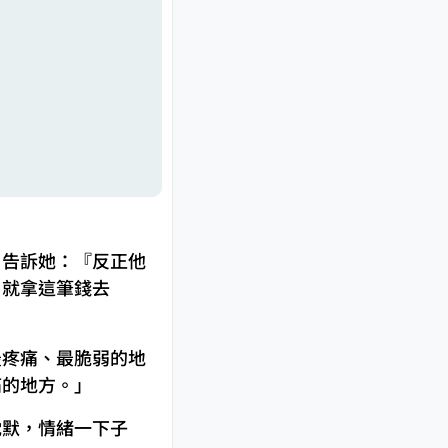
，告訴她：『反正他
，就拿這筆錢去
最疼痛、最脆弱的地
痛的地方。」
沈默，情緒一下子