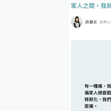
家人之間，我就
許瀞文
諮商心
有一種痛，
偏家人總愛
移默化，我
麼痛。