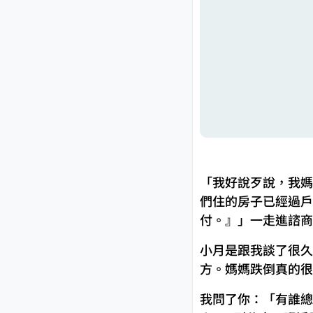
「我好說歹說，我媽
們住的房子已經過戶
付。』」一走進諮商
小月是跟我談了很久
方。媽媽跌倒真的很
我問了你：「有誰總