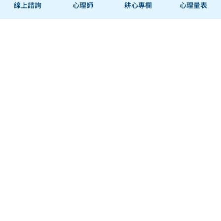
線上諮詢
心理師
耕心專欄
心理量表
關於
幫助與合作
經營團隊
幫助中心
我們的服務
聯絡我們
我們的故事
心理師申請駐站
我們的任務
使用者條款