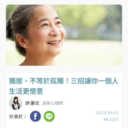
獨居，不等於孤獨！三招讓你一個人
生活更愜意
許瀞文
諮商心理師
2024/04/01
分享於：
3132