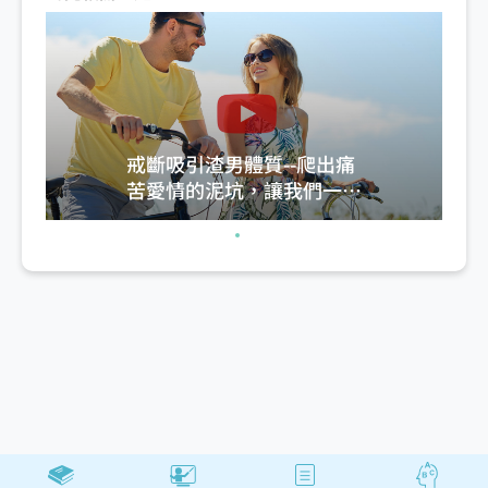
戒斷吸引渣男體質--爬出痛
苦愛情的泥坑，讓我們一起
愛的剛剛好