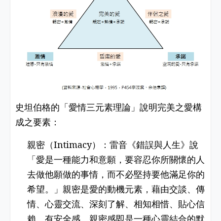
史坦伯格的「愛情三元素理論」說明完美之愛構
成之要素：
親密（Intimacy）：雷音《錯誤與人生》說
「愛是一種能力和意願，要容忍你所關懷的人
去做他願做的事情，而不必堅持要他滿足你的
希望。」親密是愛的動機元素，藉由交談、傳
情、心靈交流、深刻了解、相知相惜、貼心信
賴、有安全感。親密感即是一種心靈結合的默