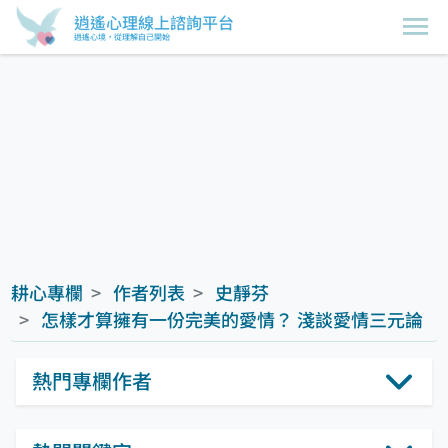
逍遙心理線上諮詢平台
逍遙心境，從理解自己開始
耕心專欄
作者列表
史靜芬
怎樣才算擁有一份完美的愛情？ 淺談愛情三元論
熱門專欄作者