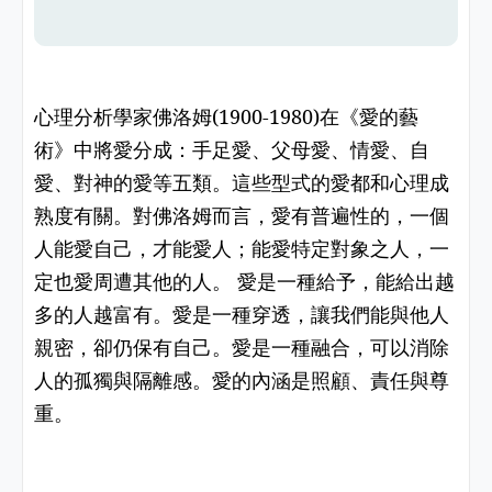
心理分析學家佛洛姆(1900-1980)在《愛的藝
術》中將愛分成：手足愛、父母愛、情愛、自
愛、對神的愛等五類。這些型式的愛都和心理成
熟度有關。對佛洛姆而言，愛有普遍性的，一個
人能愛自己，才能愛人；能愛特定對象之人，一
定也愛周遭其他的人。 愛是一種給予，能給出越
多的人越富有。愛是一種穿透，讓我們能與他人
親密，卻仍保有自己。愛是一種融合，可以消除
人的孤獨與隔離感。愛的內涵是照顧、責任與尊
重。