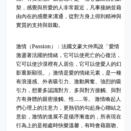
契，感覺與所愛的人非常親近，凡事接納並藉
由內在的感覺來溝通，從對方身上得到精神與
實質的支持與鼓勵。
激情（Passion）：法國文豪大仲馬說「愛情
激盪著活躍的情緒，它可以使死亡的心復活，
它可以使沙漠裡有人居住，它可以使愛人的幻
影重新顯現。」激情是愛的情緒元素，是一種
有浪漫感、外表吸引力、激動興奮、強烈的吸
引力，想要多認識對方、多與對方接觸、與對
方有身體的親密接觸、性……等。 激情喚起人
們心理上的注意力，更熱切的勾起身心聯結之
意欲，激情的進展不是循序漸進的，所表現在
行為上的是相處時快樂溫馨，有時會藉親吻、