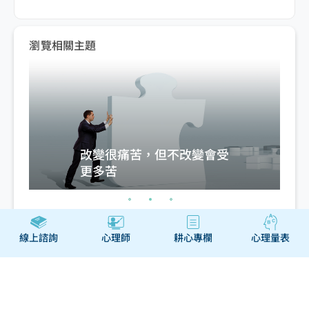
瀏覽相關主題
改變很痛苦，但不改變會受
更多苦
線上諮詢
心理師
耕心專欄
心理量表