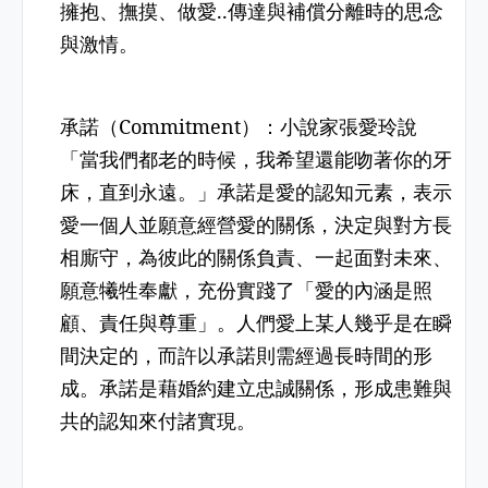
擁抱、撫摸、做愛..傳達與補償分離時的思念
與激情。
承諾（Commitment）：
小說家
張愛玲說
「當我們都老的時候，我希望還能吻著你的牙
床，直到永遠。」承諾是愛的認知元素，表示
愛一個人並願意經營愛的關係，決定與對方長
相廝守，為彼此的關係負責、一起面對未來、
願意犧牲奉獻，充份實踐了「愛的內涵是照
顧、責任與尊重」。人們愛上某人幾乎是在瞬
間決定的，而許以承諾則需經過長時間的形
成。承諾是藉婚約建立忠誠關係，形成患難與
共的認知來付諸實現。