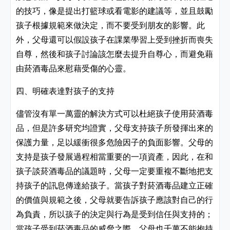
的技巧，像是提出打籃球或看電影的建議等，並且鼓勵
孩子根據規範來做決定，而不要受到朋友的影響。此
外，父母還可以假設孩子在課業學習上受到挫折而喪失
自尊，然後和孩子討論該怎麼去提升自尊心，而避免藉
由菸酒毒品來慰藉受傷的心靈。
四、明確表達對孩子的支持
儘管沒有單一萬靈的解決方式可以杜絕孩子使用菸酒毒
品，但是許多研究均證實，父母支持孩子所發揮出來的
保護力量，足以緩衝很多危險因子的負面影響。父母的
支持是孩子發展過程相當重要的一項資產，因此，在和
孩子談菸酒毒品的議題時，父母一定要重複不斷地把支
持孩子的訊息傳達給孩子。當孩子對菸酒毒品建立正確
的價值與規範之後，父母就要告訴孩子應該對自己的行
為負責，所以孩子的決定與行為是受到信任與支持的；
當孩子受到菸酒毒品的威脅之際，父母也千萬不能抱持