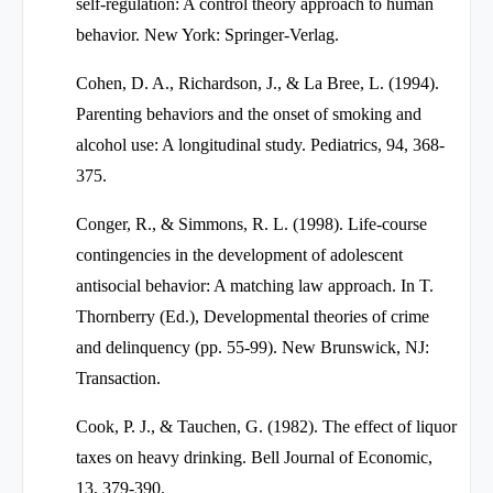
self-regulation: A control theory approach to human
behavior. New York: Springer-Verlag.
Cohen, D. A., Richardson, J., & La Bree, L. (1994).
Parenting behaviors and the onset of smoking and
alcohol use: A longitudinal study. Pediatrics, 94, 368-
375.
Conger, R., & Simmons, R. L. (1998). Life-course
contingencies in the development of adolescent
antisocial behavior: A matching law approach. In T.
Thornberry (Ed.), Developmental theories of crime
and delinquency (pp. 55-99). New Brunswick, NJ:
Transaction.
Cook, P. J., & Tauchen, G. (1982). The effect of liquor
taxes on heavy drinking. Bell Journal of Economic,
13, 379-390.