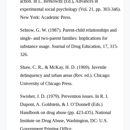
action. In L. Berkowitz (Ed.), Advances in
experimental social psychology (Vol. 21, pp. 303-346).
New York: Academic Press.
Selnow, G. W. (1987). Parent-child relationships and
single- and two-parent families: Implications for
substance usage. Journal of Drug Education, 17, 315-
326.
Shaw, C. R., & McKay, H. D. (1969). Juvenile
delinquency and urban areas (Rev. ed.). Chicago:
University of Chicago Press.
Swisher, J. D. (1979). Prevention issues. In R. I.
Dupont, A. Goldstein, & J. O’Donnell (Eds.)
Handbook on drug abuse (pp. 423-435). National
Institute on Drug Abuse, Washington, DC: U.S.
Government Printing Office.