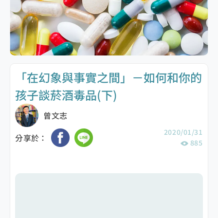
「在幻象與事實之間」－如何和你的
孩子談菸酒毒品(下)
曾文志
2020/01/31
分享於：
885