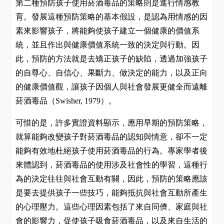
第二種預防孩子使用菸酒毒品的策略則是進行情感教
育。發展這種預防策略的基本假設，是認為用情感的因
素來影響孩子，將能夠使孩子建立一個健康的價值系
統，並且作出與健康價值系統一致的決定與行動。因
此，預防的方法就是去矯正孩子的缺陷，透過加強孩子
的自尊心、自信心、果斷力、做決定的能力，以及正向
的健康價值觀，讓孩子因個人與社會發展更健全而遠離
菸酒毒品（
）。
Swisher, 1979
可惜的是，許多實證資料顯示，應用早期的預防策略，
就算能夠改變孩子對菸酒毒品的認知與情意，卻不一定
能夠有效地杜絕孩子使用菸酒毒品的行為。專家學者後
來體認到，菸酒毒品的使用涉及社會性的學習，這種行
為的決定往往與社會互動有關，因此，預防的策略應該
是要去提供孩子一些技巧，能夠抵抗與社會互動所產生
的心理壓力。這些心理因素包括了來自同儕、家庭與社
會的影響力，促使孩子吸食菸酒毒品，以及來自生活的