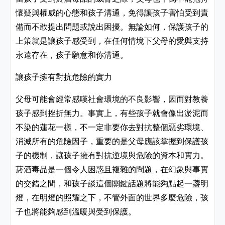
懷疑與權威的心態和孩子溝通，免得讓孩子害怕受到責
備而不敢提出問題或說出困擾。無論如何，保護孩子的
上策就是讓孩子感受到，在任何情境下父母的愛與支持
永遠存在，孩子願意和你溝通。
讓孩子擁有對抗危險的實力
父母可能會經常感嘆社會環境的不良影響，因而對教養
孩子感到挫折無力。事實上，有些孩子就會像出淤泥而
不染的蓮花一樣，不一定非要你去對抗整個惡劣環境、
消滅所有的危險因子，重要的是父母應該掌握到保護孩
子的機制，讓孩子擁有對抗逆境與危險的資本和實力。
菸酒毒品是一個令人困惑且複雜的問題，在幻象與事實
的交錯之間，和孩子談這個關鍵話題將能夠點起一盞明
燈，在明燈的照耀之下，不管外面的世界多麼危險，孩
子也將能夠感到溫暖與受到保護。