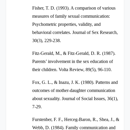
Fisher, T. D. (1993). A comparison of various
measures of family sexual communication:
Psychometric properties, validity, and
behavioral correlates.
Journal of Sex Research,
30
(3), 229-238.
Fitz-Gerald, M., & Fitz-Gerald, D. R. (1987).
Parents’ involvement in the sex education of
their children.
Volta Review, 89
(5), 96-110.
Fox, G. L., & Inazu, J. K. (1980). Patterns and
outcomes of mother-daughter communication
about sexuality.
Journal of Social Issues, 36
(1),
7-29.
Furstenber, F. F., Herceg-Baron, R., Shea, J., &
Webb, D. (1984). Family communication and