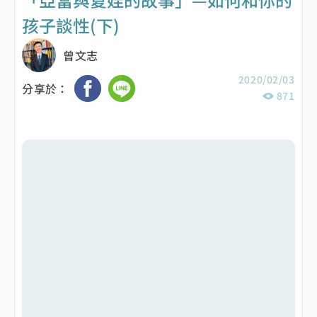
孩子談性(下)
曾文志
2020/02/03
分享於：
871