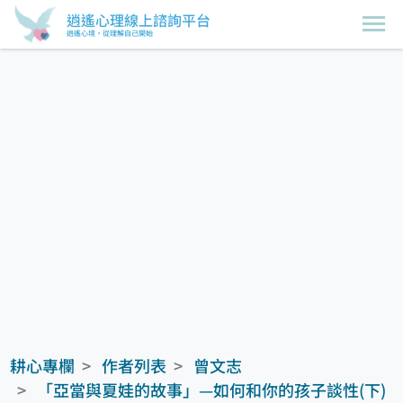
逍遙心理線上諮詢平台
逍遙心境，從理解自己開始
耕心專欄
作者列表
曾文志
「亞當與夏娃的故事」—如何和你的孩子談性(下)