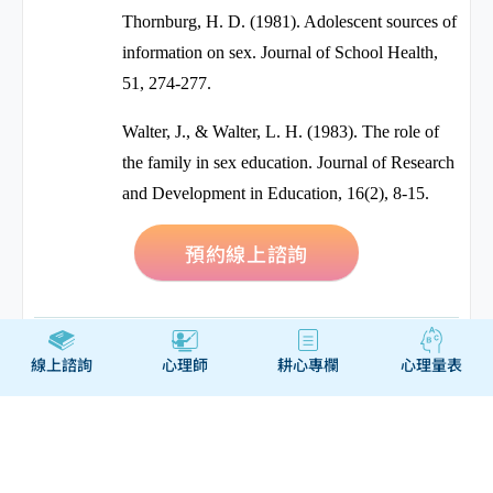
Thornburg, H. D. (1981). Adolescent sources of
information on sex.
Journal of School Health,
51
, 274-277.
Walter, J., & Walter, L. H. (1983). The role of
the family in sex education.
Journal of Research
and Development in Education, 16
(2), 8-15.
預約線上諮詢
線上諮詢
心理師
耕心專欄
心理量表
親子
青少年
家庭與婚姻