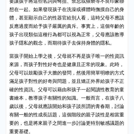
要讓孩子將這些名詞與彆扭、禁忌或猥褻等不良印象聯
想在一起。如果發現孩子在洗澡或裸體時撫摸自己的身
體，甚至顯示自己的性器官給別人看，這時父母不應該
反應過度而給予孩子嚴厲的責斥。事實上，這個年齡的
孩子出現類似這種行為都可以視為正常，父母應該教導
孩子隱私的觀念，而期待孩子去保持身體的隱私。
當孩子開始上學之後，父母就不再是孩子唯一的性資訊
來源，而孩子對性好奇也是健康且正常的現象。此時，
父母可以鼓勵孩子大膽的發問，然後用簡單明瞭的方式
滿足孩子對性的好奇與問題，並且矯正外界給孩子不正
確的性資訊。父母可以藉由和孩子一起閱讀性教育的童
書繪本，教導孩子有關性的知識。一般而言，在孩子八
歲以後，父母就應該開始和孩子談所謂的青春期，討論
有關一般的性成長話題，這個階段的親子談性是相當重
要的，也是將來親子之間進一步討論更特別敏感議題的
重要基礎。