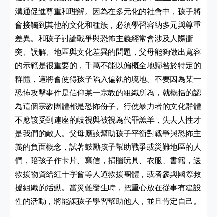
溝通促進尊重和理解。因為在多元化的社會中，孩子將
會接觸到其他的文化和種族，必須學習容納多元與尊重
差異。和孩子討論戰爭與恐怖主義經常會涉及人際衝
突、誤解、地區與文化差異的問題，父母能夠做出寬容
的示範是很重要的，千萬不能以偏概全地歸咎於特定的
群體，這將會使得孩子陷入偏執的境地。不要因為某一
恐怖攻擊事件是信仰某一宗教的組織所為，就概括的認
為這個宗教團體都是恐怖份子。行使暴力者的文化群體
不應該受到連座的歧視與被視為代罪羔羊，失去人性才
是我們的敵人。父母應該幫助孩子平衡對戰爭與恐怖主
義的負面概念，試著鼓勵孩子幫助戰爭或災難地區的人
們，陪孩子作卡片、寫信，捐贈玩具、衣服、書籍，送
救援物資給紅十字會等人道救援團體，或者參與國際救
援組織的活動。當災難發生時，把重心放在從事有建設
性的活動，將能讓孩子學習幫助他人，並且肯定自己。