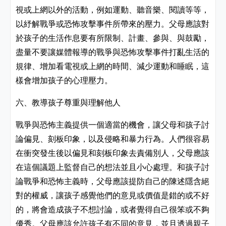
視或上網以外的活動，例如運動、聽音樂、閱讀等等，
以紓解戰爭或恐怖攻擊事件所帶來的壓力。父母應該對
於孩子的生活作息要有所限制、計畫、參與、與鼓勵，
盡量不要讓媒體報導的戰爭與恐怖攻擊事件打亂生活的
規律、增加看電視或上網的時間、減少運動和睡眠，這
樣會增加孩子的心理壓力。
六、教導孩子尊重與理解他人
戰爭與恐怖主義提供一個適當的機會，讓父母和孩子討
論偏見、刻板印象，以及侵略和暴力行為。人們很容易
在衝突發生後以偏見和刻板印象去責備別人，父母應該
在這個議題上監督自己的想法並且小心處理。和孩子討
論戰爭和恐怖主義時，父母應該提防自己的陳述隱含絕
對的權威，讓孩子感覺他們的意見或價值是錯的或不好
的，將會造成孩子不想討論，或者覺得自己很笨或不夠
優秀。父母應該允許孩子有不同的意見，並且透過親子