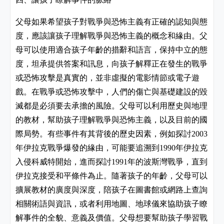
父母如果希望孩子對戰爭與恐怖主義有正確的認知與態
度，應該讓孩子理解戰爭與恐怖主義的概念和緣由。父
母可以使用適合孩子年齡的措辭和語言，保持中立的態
度，坦承提供答案和訊息，向孩子解釋正在發生的戰爭
或恐怖攻擊是真實的，並非虛擬的電影情節或電子遊
戲。在戰爭或恐怖攻擊中，人們的傷亡與基礎建設的毀
滅都是必須要去承擔的風險。父母可以利用歷史與地理
的教材，幫助孩子理解戰爭與恐怖主義，以及目前的國
際局勢。有些事件有其背後的歷史因素，例如探討
2003
年伊拉克戰爭爆發的緣由，可能要追溯到
年伊拉克
1990
入侵科威特開始，進而探討
年的波斯灣戰爭，直到
1991
伊拉克接受和平條件為止。隨著孩子的年齡，父母可以
擴展教材的廣度與深度，陪孩子在圖書館或網路上查詢
相關術語與資訊，或者利用地圖、地球儀來協助孩子瞭
解事件的全貌、意義及價值。父母想要幫助孩子學習戰