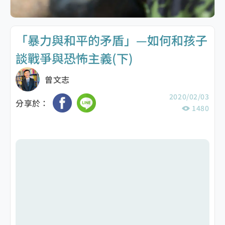
「暴力與和平的矛盾」—如何和孩子
談戰爭與恐怖主義(下)
曾文志
2020/02/03
分享於：
1480