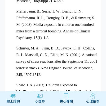
Medicine, 166(Suppl.2), 49-50.
Pfefferbaum, B., Seale, T. W., Brandt, E. N.,
Pfefferbaum, R. L., Doughty, D. E., & Rainwater, S.
M. (2003). Media exposure in children one hundred
miles from a terrorist bombing. Annals of Clinical
Psychiatry, 15(1), 1-8.
Schuster, M. A., Stein, B. D., Jaycox, L. H., Collins,
R. L. Marshall, G. N., Elliot, M. N. (2001). A national
survey of stress reactions after the September 11, 2001
terrorist attacks. New England Journal of Medicine,
345, 1507-1512.
Shaw, J. A. (2003). Children Exposed to
War/Terrorism. Clinical Child and Family Psychology
Review, 6(4), 237-246.
線上諮詢
心理師
耕心專欄
心理量表