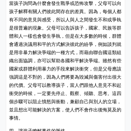
當孩子詢問為什麼會發生戰爭或恐怖攻擊，父母可以向
孩子解釋有關人們彼此間存在的差異。因為，每個人都
有不同的意見與感受，所以人與人之間發生不和或爭執
是很普遍的現象。父母可以告訴孩子，國家、民族等群
體和人一樣也會發生爭執，但是在大多數的時候，群體
會通過決議用和平的方式解決彼此的紛爭，例如談判就
是用非暴力解決爭端的一種方式，而藉由聯合國這類組
織出面協調，亦可以幫助各國和平解決爭端。雖然有些
國家或群體利用暴力的手段來解決衝突，但是父母應該
強調這是不對的，因為人們將要為毀滅與傷害付出很大
的代價。父母可以教導孩子，當人們跟他人意見不和起
衝突的時候，一定要先停止、觀察、傾聽、思考。這四
個步驟可以阻止憤怒與衝動，兼顧自己與別人的立場，
並且想出可能解決的方案，使人們不會作出後悔莫及的
事情。
四、讓孩子瞭解事件的脈絡