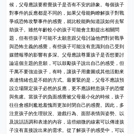
候，父母應該要察覺孩子是否有不安的跡象。每個孩子
對事件的反應都是不同的，如果父母能夠瞭解孩子對戰
爭或恐怖攻擊事件的感覺，就比較能夠知道該如何去幫
助孩子。雖然年齡較小的孩子可能會主動提出相關問
題，但有些孩子可能不太願意跟父母討論他們對於戰爭
與恐怖主義的感覺，有些孩子可能沒有意識到自己受到
媒體報導的影響有多深。父母應該尊重孩子是否想要討
論這個主題的意願，可以鼓勵孩子說出自己的感受，但
千萬不要強迫孩子，有時，讓孩子用畫圖或其他活動來
表達情緒也是不錯的方式。最要緊的是，父母不應該預
設立場限定孩子必然的反應，更不應該輕忽孩子的恐懼
與焦慮。當孩子的負面感覺被父母最小化的時候，孩子
往往會感到尷尬羞愧而更加封閉自己的感覺。因此，多
注意孩子的生理狀況、遊戲行為、面部表情與姿勢、以
及說話語調和表達的內容，這些細微的線索可以傳達孩
子沒有直接說出來的需求。從了解孩子的感受中，可以