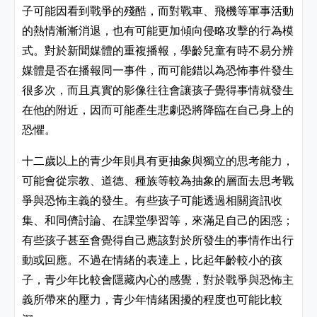
子可能因看到戰爭的殘酷，而對戰車、飛機等軍事活動
的熱情漸漸消退，也有可能更加傾向侵略攻擊的行為模
式。對於新聞媒體的重複播報，學齡兒童有時不易分辨
媒體是否在播報同一事件，而可能錯以為恐怖事件發生
很多次，而且真實的影像往往會讓孩子覺得事情就發生
在他的附近，因而可能產生悲劇恐將降臨在自己身上的
恐懼。
十二歲以上的青少年則具有更抽象與獨立的思考能力，
可能會從宗教、道德、種族等較為抽象的層面去思考戰
爭與恐怖主義的發生。有些孩子可能透過相關資訊收
集、和同儕討論、在課堂學習等，來滿足自己的困惑；
有些孩子甚至會覺得自己應該對於所發生的事情作出行
動或回應。不過在情緒的表達上，比起年齡較小的孩
子，青少年比較會隱藏內心的感覺，對於戰爭與恐怖主
義所帶來的壓力，青少年情緒困擾的程度也可能比較