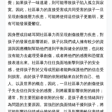
覺；如果孩子一味逃避，則可能導致孩子陷入孤立與寂
寞。因此，社區暴力的直接受害或共同受害的孩子一旦
呈現創傷後壓力疾患，可能將使得這些孩子更脆弱，更
有可能發展憂鬱症。
因身歷或目睹耳聞社區暴力而呈現創傷後壓力疾患，對
孩子的發展也影響甚鉅。孩子比我們成人擁有較少的資
源與因應機制幫助他們達到平衡與健全的狀態，也比較
沒有能力去處理受暴創傷，或者將他們的感覺和恐懼直
接表達出來。社區暴力往往負面地衝擊到孩子的安全
感，使得孩子對於父母或照顧者能夠保護他們的信念受
到損害。由於孩子早期的依附經驗來自於對自己、他
人、以及世界的概念，因此，一旦社區暴力的創傷使孩
子失去信任與安全的感覺，則將嚴重影響依附的維持；
通常，對主要照顧者依附的分裂，是孩子產生情緒與行
為問題的主要原因。當強烈的負面情緒干擾到孩子，將
可能影響幼兒情感分辨的發展，以及影響學齡兒童情感