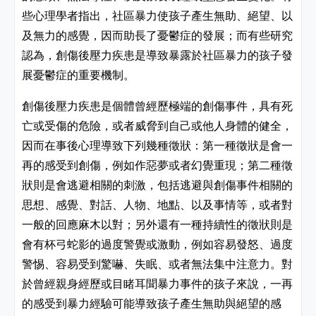
些心理學者指出，社區暴力使孩子產生無助、絕望、以
及無力的感覺，因而助長了憂鬱症的發展；而有些研究
認為，創傷後壓力疾患是導致暴露於社區暴力的孩子發
展憂鬱症的重要機制。
創傷後壓力疾患是個體曾經歷極端的創傷事件，具有死
亡或受傷的危險，或者威脅到自己或他人身體的健全，
因而在事後心理導致下列幾種徵狀：第一種徵狀是會一
再的感受到創傷，例如作惡夢或者幻覺重現；第二種徵
狀則是會逃避相關的刺激，包括逃避與創傷事件相關的
思想、感覺、對話、人物、地點、以及事情等，或者對
一般的回應麻木以對；另外還有一種持續性的徵狀則是
會有杯弓蛇影的過度警覺或激動，例如容易發怒、過度
警惕、容易受到驚嚇、失眠、或者無法集中注意力。對
於曾經親身經歷或目睹耳聞暴力事件的孩子來說，一再
的感受到暴力經驗可能導致孩子產生無助與絕望的感