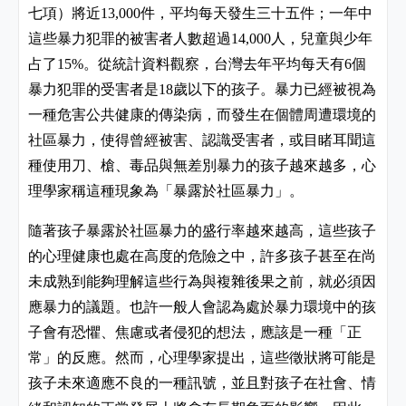
七項）將近
件，平均每天發生三十五件；一年中
13,000
這些暴力犯罪的被害者人數超過
人，兒童與少年
14,000
占了
。從統計資料觀察，台灣去年平均每天有
個
15%
6
暴力犯罪的受害者是
歲以下的孩子。暴力已經被視為
18
一種危害公共健康的傳染病，而發生在個體周遭環境的
社區暴力，使得曾經被害、認識受害者，或目睹耳聞這
種使用刀、槍、毒品與無差別暴力的孩子越來越多，心
理學家稱這種現象為「暴露於社區暴力」。
隨著孩子暴露於社區暴力的盛行率越來越高，這些孩子
的心理健康也處在高度的危險之中，許多孩子甚至在尚
未成熟到能夠理解這些行為與複雜後果之前，就必須因
應暴力的議題。也許一般人會認為處於暴力環境中的孩
子會有恐懼、焦慮或者侵犯的想法，應該是一種「正
常」的反應。然而，心理學家提出，這些徵狀將可能是
孩子未來適應不良的一種訊號，並且對孩子在社會、情