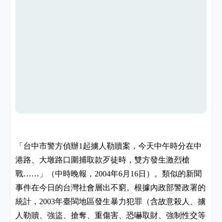
「台中市警方偵辦
起擄人勒贖案，今天中午時分在中
1
港路、大墩路口圍捕取款歹徒時，雙方發生激烈槍
戰
」（中時晚報，
年
月
日）。類似的新聞
……
2004
6
16
事件在今日的台灣社會層出不窮。根據內政部警政署的
統計，
年臺閩地區發生暴力犯罪（含故意殺人、擄
2003
人勒贖、強盜、搶奪、重傷害、恐嚇取財、強制性交等