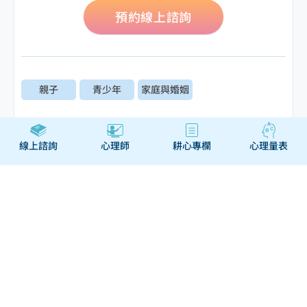
預約線上諮詢
親子
青少年
家庭與婚姻
線上諮詢
心理師
耕心專欄
心理量表
瀏覽相關主題
如何與孩子談心：建立高品
質親子關係的心法