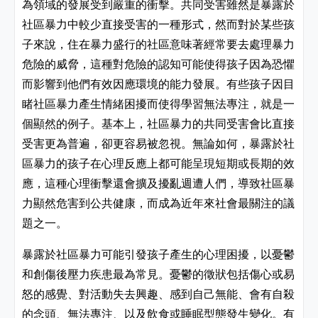
為領域的發展受到嚴重的衝擊。共同受害雖然是暴露於
社區暴力中較少直接受害的一種形式，然而對於某些孩
子來說，住在暴力盛行的社區意味著經常要去處理暴力
危險的威脅，這種對危險的認知可能使得孩子因為恐懼
而影響到他們有效因應環境的能力發展。有些孩子因目
睹社區暴力產生情緒困擾而使得學習無法專注，就是一
個顯然的例子。基本上，社區暴力的共同受害會比直接
受害更為普遍，卻更容易被忽視。無論如何，暴露於社
區暴力的孩子在心理反應上都可能呈現短期或長期的效
應，這種心理衝擊還會擴及擾亂週遭人們，導致社區暴
力顯然危害到公共健康，而成為近年來社會最關注的議
題之一。
暴露於社區暴力可能引發孩子產生的心理困擾，以憂鬱
和創傷後壓力疾患最為常見。憂鬱的徵狀包括傷心或易
怒的感覺、對活動失去興趣、感到自己無能、會有自殺
的念頭、無法專注、以及飲食或睡眠型態發生變化。有