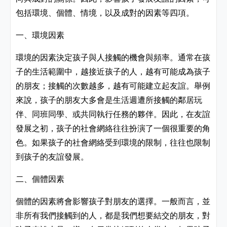
包括環境、個體、情境，以及成對的因素等四項。
一、環境因素
環境的因素決定孩子與人接觸的機會與頻率
。
通常在孩
子的生活範圍中
，
越接近孩子的人
，
越有可能成為孩子
的朋友
；
接觸的次數越多
，
越有可能建立起友誼
。
舉例
來說
，
孩子的朋友大多會是生活週遭所接觸的鄰居玩
伴
、
同班同學
、
或共同執行任務的夥伴
。因此，
在友誼
發展之初
，孩子的
社會網絡往往扮演了一個很重要的角
色
。如果孩子的社會網絡受到環境的限制，往往也限制
到孩子的友誼發展。
二、個體因素
個體的因素將會影響孩子對朋友的選擇
。一般而言，並
非所有我們接觸到的人，都是我們想要結交的朋友，對