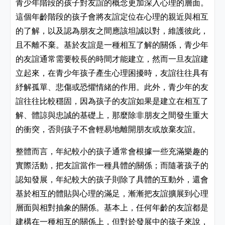
青少年階段的孩子對友誼的概念更加深入心理的層面。
這個年齡階段的孩子會將友誼定位在心理的親近與相互
的了解，以及認為朋友之間應該坦誠以對，維護彼此，
且不離不棄。基於友誼是一種相互了解的關係，青少年
的友誼通常需要較長的時間才能建立，然而一旦友誼建
立起來，在青少年孩子產生心理困擾時，友誼往往具有
紓解孤單、悲傷或恐懼情緒的作用。此外，青少年的友
誼往往比較穩固，因為孩子的友誼如果是建立在相互了
解、體諒與忠誠的基礎上，那麼除非朋友之間發生重大
的衝突，否則孩子不會輕易地離開朋友或放棄友誼。
整體而言，年紀較小的孩子通常會根據一些充滿樂趣的
實際活動，把友誼當作一種具體的關係；而隨著孩子的
認知發展，年紀較大的孩子則除了具體的互動外，還會
基於相互的體貼與心理的滿足，漸漸把友誼擴展到心理
層面與相對抽象的關係。基本上，任何年齡的友誼都是
建構在一種相互的關係上，但對於發展中的孩子來說，