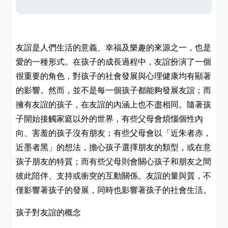
友誼是人們生活的意義
、
幸福及樂趣的來源之一
，
也是
愛的一種形式
。
在孩子的成長過程中
，
友誼扮演了一個
很重要的角色
，
對孩子的社會發展與心理健康均
有顯著
的影響。然而，並不是每一個孩子都能夠發展友誼；而
擁有友誼的孩子，在友誼的內涵上也不盡相同。隨著孩
子開始接觸家庭以外的世界，有些父母會煩惱個性內
向、害羞的孩子沒有朋友；有些父母會以「近朱者赤，
近墨者黑」的想法，擔心孩子選擇朋友的類型，或在意
孩子朋友的特質；而有些父母則會關心孩子和朋友之間
彼此陪伴、支持或衝突的互動關係。友誼的量與質，不
僅影響著孩子的發展，同時也影響著孩子的社會生活。
孩子對友誼的概念