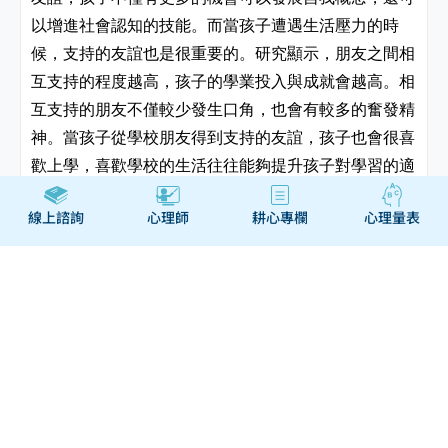
以增進社會認知的技能。而當孩子遭遇生活壓力的時
候，支持的友誼也是很重要的。研究顯示，朋友之間相
互支持的程度越高，孩子的學業投入與成就會越高。相
互支持的朋友不僅較少發生口角，也會有較多的奮發精
神。當孩子從學校朋友得到支持的友誼，孩子也會很喜
歡上學，喜歡學校的生活往往能夠提升孩子對學習的適
應。因此在友誼的素質上，如果孩子能和朋友維持親密
線上諮詢
心理師
耕心專欄
心理量表
與支持的關係，少有衝突與敵意的話，這對孩子的發展
是有所貢獻的。
預約線上諮詢
親子
青少年