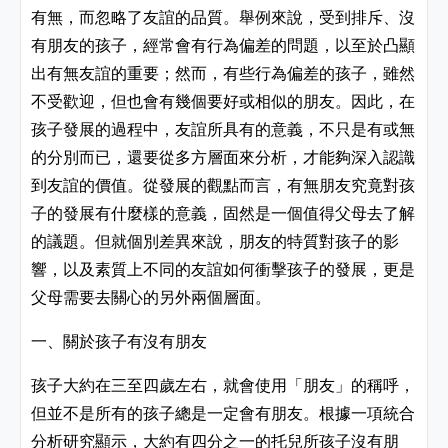
有無，而忽略了友誼的品質。舉例來說，受到排斥、沒
有朋友的孩子，經常會有行為偏差的問題，以至於凸顯
出有無友誼的重要；然而，有些行為偏差的孩子，雖然
不受歡迎，但也會有幾個要好或相似的朋友。因此，
在
孩子發展的過程中
，
友誼所具有的意義
，不只是有或無
的分別而已，還要從多方層面來分析，才能夠深入認識
到友誼的價值。從發展的觀點而言，有無朋友究竟對孩
子的發展有什麼樣的意義，固然是一個值得父母去了解
的議題。但就個別差異來說，朋友的特質對孩子的影
響，以及素質上不同的友誼如何衝擊孩子的發展，更是
父母需要去關心的另外兩個層面。
一
、關於
孩子有沒有朋友
孩子大約在三至四歲左右
，
就會使用「朋友」的稱呼
，
但並不是所有的孩子總是一定會有朋友
。
根據一項統合
分析研究顯示
，大約有四分之一的托兒所孩子沒有朋