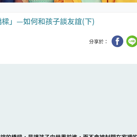
樑」—如何和孩子談友誼(下)
分享於：
友誼的橋樑，是讓孩子向世界前進，而不會被封閉在家裡