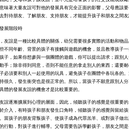
意味著大量友誼可對他的發展具有完全正面的影響，父母應該要
去對待朋友、了解朋友、支持朋友，才能提升孩子和朋友之間友
發展階段時
，友誼是一種比較具體的關係，幼兒需要很多實際的活動和物品
些不同年齡、背景的孩子有接觸與遊戲的機會，並且教導孩子一
孩子，如果你想參與一個團體的遊戲，你可以提出請求；跟別人
動手；除非得到同意，否則不能任意的拿走別人的東西；還要耐
子必須要和別人一起使用的玩具，避免孩子在團體中各玩各的。
持很久，發生衝突也是很正常的。所以，當孩子不願意跟別人分
具體的發展友誼的機會才是比較重要的。
友誼逐漸擴展到心理的層面，因此，傾聽孩子的感覺是很重要的
於介入，有時孩子和朋友發生口角時，傾聽孩子的感覺與留給孩
。當孩子的朋友背叛孩子、使孩子成為代罪羔羊、或對孩子做出
的行動，對孩子進行輔導。父母需要告訴學齡孩子，朋友之間是