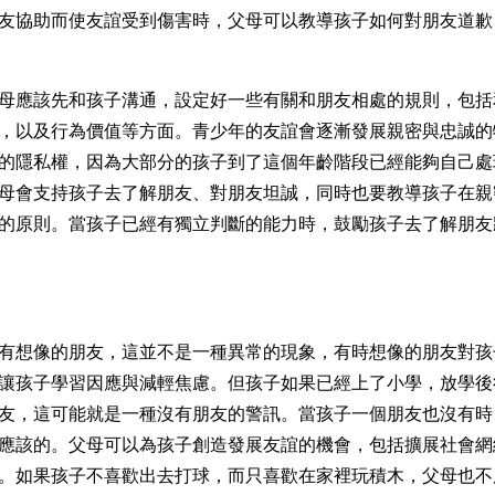
友協助而使友誼受到傷害時，父母可以教導孩子如何對朋友道歉
母應該先和孩子溝通，設定好一些有關和朋友相處的規則，包括
，以及行為價值等方面。青少年的友誼會逐漸發展親密與忠誠的
的隱私權，因為大部分的孩子到了這個年齡階段已經能夠自己處
母會支持孩子去了解朋友、對朋友坦誠，同時也要教導孩子在親
的原則。當孩子已經有獨立判斷的能力時，鼓勵孩子去了解朋友
有想像的朋友，這並不是一種異常的現象，有時想像的朋友對孩
讓孩子學習因應與減輕焦慮。但孩子如果已經上了小學，放學後
友，這可能就是一種沒有朋友的警訊。當孩子一個朋友也沒有時
應該的。父母可以為孩子創造發展友誼的機會，包括擴展社會網
。如果孩子不喜歡出去打球，而只喜歡在家裡玩積木，父母也不