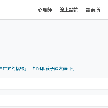
心理師
線上諮詢
諮商所
往世界的橋樑」—如何和孩子談友誼(下)