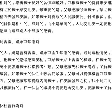
相對的，培養孩子良好的習慣與嗜好，並根據孩子的特質來安排
有助於孩子結交朋友。最重要的是，父母應該傾聽孩子，幫助孩
精力去發展友誼。如果孩子對喜歡的人開誠佈公、付出很多，卻
的關係是相互的、成對的，而不是單向的，因此交朋友一定要把
急躁而造成別人不舒服的感覺。
到害羞、退縮或焦慮時
的人，總是會有害羞、退縮或產生焦慮的感覺。遇到這種情況，
、把孩子的恐懼感當笑柄，或給孩子貼上害羞的標籤。在孩子尚
萬不要強迫孩子和接觸者互動。父母應該先和孩子溝通，了解孩
威脅。如果孩子的個性比較容易緊張，父母可以提供機會並鼓勵
力。父母應該常常提醒內向孩子，在友誼發展之初，找不到共同
以被諒解的。在一個新的環境不需要趕著交朋友，要讓孩子了解
反社會行為時