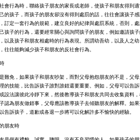
社會行為時，聯絡孩子朋友的家長或老師，使孩子和朋友得到適
己的孩子，而孩子的朋友卻沒有得到處罰的話，往往會讓孩子感
，訂定一套行為的規範，建立良好的紀律與處罰系統，否則，處
己孩子的行為，還要經常關心與詢問孩子的朋友，例如邀請孩子
，以及孩子和朋友相處時的行為表現。所謂幼吾幼，以及人之幼
，往往能夠減少孩子和朋友的反社會行為。
時
是難免，如果孩子和朋友吵架，而對父母抱怨朋友的不是，父母
理的技能，比告訴孩子誰對誰錯還要重要。例如，父母可以告訴
或設法讓彼此冷靜下來，然後教導孩子和朋友共同去收集資料，
子認為朋友做錯事，父母應該教導孩子去傾聽朋友的解釋。如果
以告訴孩子，道歉或各退一步將可以化解許多不愉快的經驗。
的朋友時
友是個有禮貌
、
誠實
、
聰明
、
沒有不良習慣的人
。如果孩子的朋