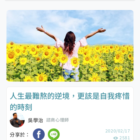
人生最難熬的逆境，更該是自我疼惜
的時刻
吳學治
諮商心理師
2020/02/17
分享於：
2581