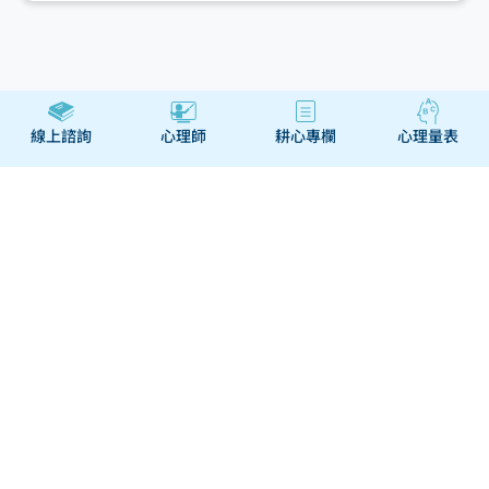
線上諮詢
心理師
耕心專欄
心理量表
關於
幫助與合作
經營團隊
幫助中心
我們的服務
聯絡我們