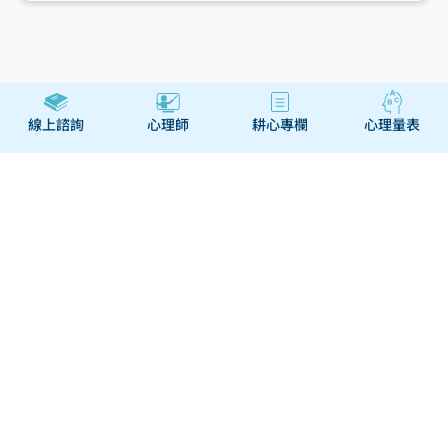
線上諮詢
心理師
耕心專欄
心理量表
關於
幫助與合作
經營團隊
幫助中心
我們的服務
聯絡我們