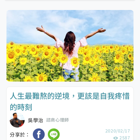
人生最難熬的逆境，更該是自我疼惜
的時刻
吳學治
諮商心理師
2020/02/17
分享於：
2587