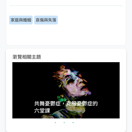
家庭與婚姻
哀傷與失落
瀏覽相關主題
共舞憂鬱症，克服憂鬱症的
六堂課