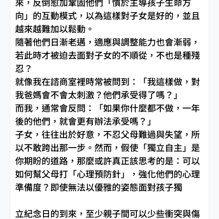
來，反倒愈加鞏固他們「慣於主導孩子生命方
向」的互動模式，以為這樣對子女是好的，並且
越來越難加以鬆動。
隨著他們日漸老邁，適應與調整能力也會漸弱，
若此時才被迫去面對子女的不順從，不也是種殘
忍？
就像我在諮商室裡時常被問到：「我這樣做，對
我爸媽會不會太刺激？他們承受得了嗎？」
而我，通常會反問：「如果你什麼都不做，一年
後的他們，就會更有辦法承受嗎？」
子女，往往出於好意，不忍父母難過與失望，所
以不敢跨出那一步。然而，假使「獨立自主」是
你期盼的道路，那麼或許真正該思考的是：可以
如何幫父母打「心理預防針」，強化他們的心理
準備度？即使無法以優雅的姿態面對孩子獨
立紀念日的到來，至少親子間可以少些衝突與傷