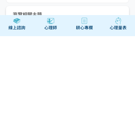
瀏覽相關主題
線上諮詢
心理師
耕心專欄
心理量表
修練正向情緒與愉悅樂觀的
基本功