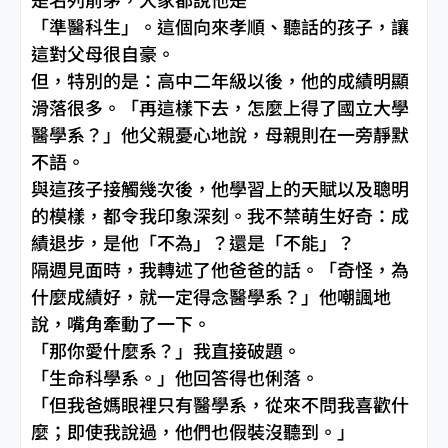
「準醫科生」。這個向來孝順、聽話的孩子，讓
這對父母很自豪。
但，特別的是：高中二年級以後，他的成績明顯
滑落很多。「再這樣下去，怎麼上得了國立大學
醫學系？」他父親憂心地說，母親則在一旁靜默
不語。
與這孩子接觸幾次後，他學習上的天賦以及聰明
的模樣，都令我印象深刻。我不禁萌生好奇：成
績退步，是他「不為」？還是「不能」？
隔週見面時，我轉述了他爸爸的話。「奇怪，為
什麼成績好，就一定得念醫學系？」他嘲諷地
說，嘴角牽動了一下。
「那你愛什麼系？」我直接破題。
「生命科學系。」他回答得也俐落。
「但我爸媽眼裡只有醫學系，從來不問我喜歡什
麼；即使我說過，他們也假裝沒聽到。」