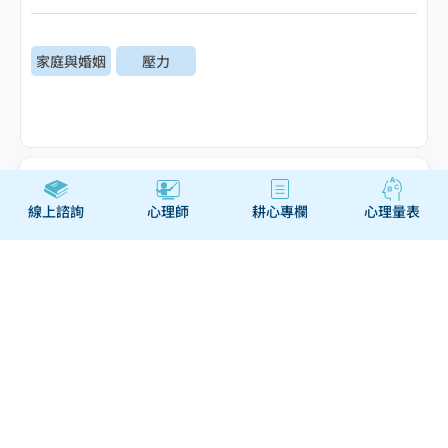
家庭與婚姻
壓力
瀏覽相關主題
線上諮詢
心理師
耕心專欄
心理量表
緩解疫情焦慮-打造生活調
適力