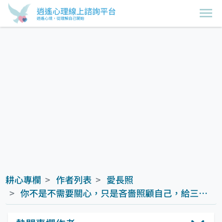
逍遙心理線上諮詢平台
逍遙心境，從理解自己開始
耕心專欄
作者列表
愛長照
你不是不需要關心，只是吝嗇照顧自己，給三明治族的暖心文－諮商心理師 艾彼