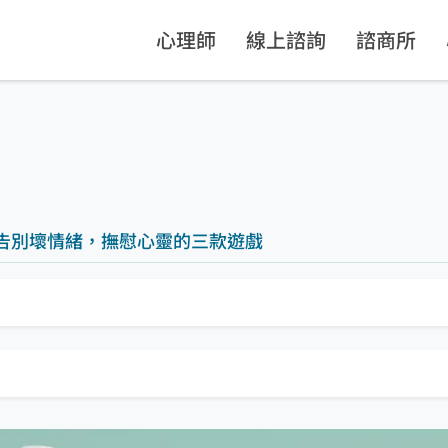
心理師
線上諮詢
諮商所
告別壞情緒，撫慰心靈的三款遊戲