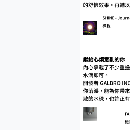
的舒懷效果。再輔以
SHINE - Journ
檢視
獻給心煩意亂的你
內心承載了不少重擔
水滴即可。
開發者 GALBRO
你落淚，能為你帶來
散的水珠，也許正有
FA
檢