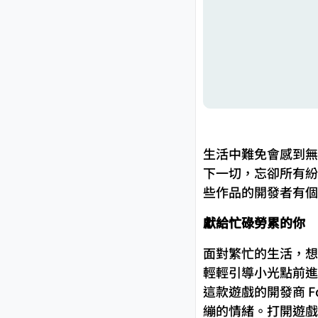
生活中難免會感到無
下一切，忘卻所有紛
些作品的開發者有個
獻給忙碌勞累的你
面對繁忙的生活，想讓自
輕輕引導小光點前進
這款遊戲的開發商 Fo
繃的情緒。打開遊戲