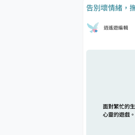
告別壞情緒，
逍遙遊編輯
面對繁忙的
心靈的遊戲