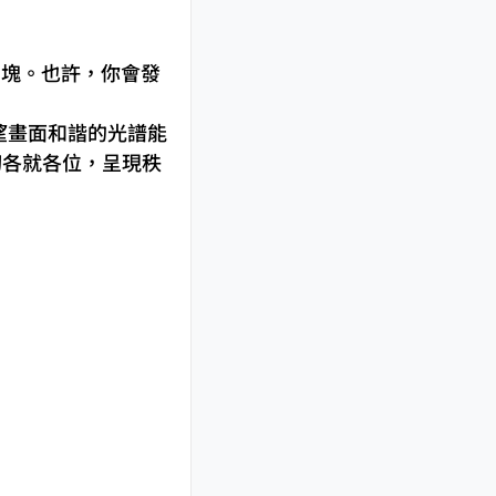
色方塊。也許，你會發
希望畫面和諧的光譜能
切各就各位，呈現秩