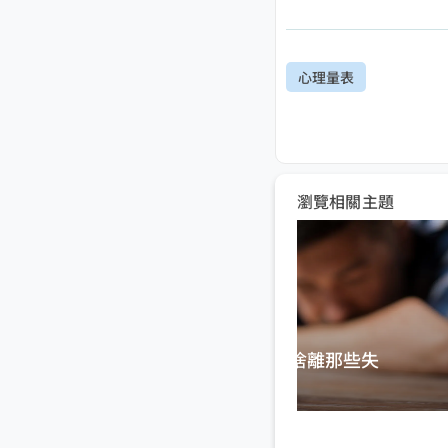
心理量表
瀏覽相關主題
向成癮說不－斷捨離那些失
控的壞習慣