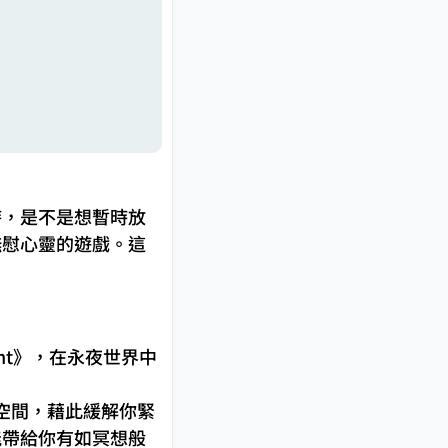
時，是不是想暫時放
撫慰心靈的遊戲。這
ight》，在永夜世界中
息的空間，藉此緩解你緊
能帶給你有如冥想般