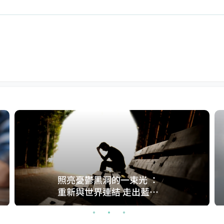
照亮憂鬱黑洞的一束光 ：
重新與世界連結 走出藍色
深海