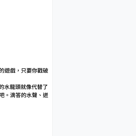
。
懂的遊戲，只要你戳破
著水的水龍頭就像代替了
》吧。滴答的水聲、迸