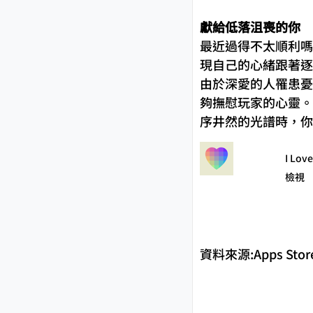
獻給低落沮喪的你
最近過得不太順利嗎？
現自己的心緒跟著逐
由於深愛的人罹患憂鬱
夠撫慰玩家的心靈。
序井然的光譜時，你
I Lov
檢視
資料來源:
Apps St