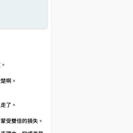
道。
酸楚啊。
人走了。
會蒙受雙倍的損失。