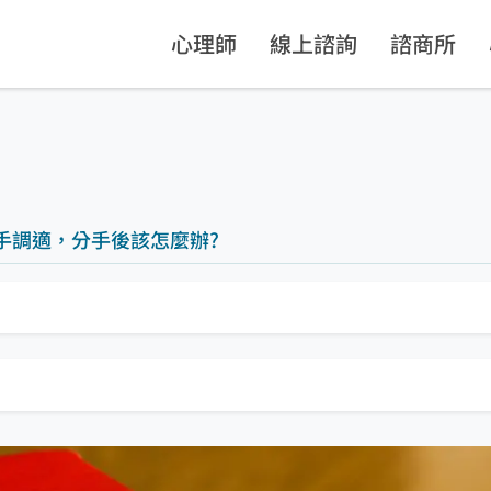
心理師
線上諮詢
諮商所
手調適，分手後該怎麼辦?