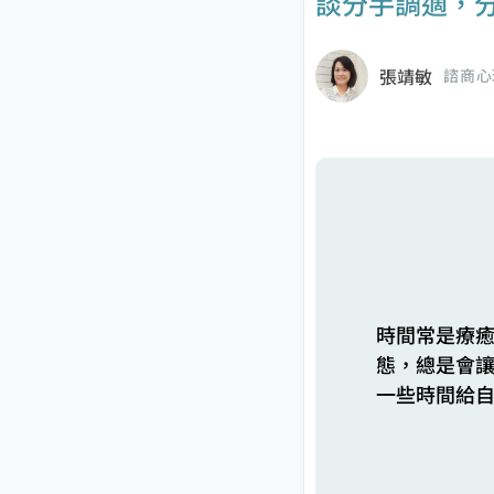
談分手調適，分
張靖敏
諮商心
時間常是療
態，總是會
一些時間給