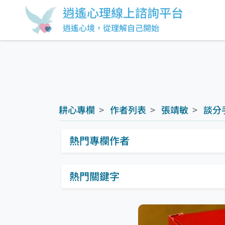
逍遙心理線上諮詢平台
逍遙心境，從理解自己開始
耕心專欄
作者列表
張靖敏
談分
熱門專欄作者
熱門關鍵字