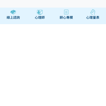
線上諮詢
心理師
耕心專欄
心理量表
關於
幫助與合作
經營團隊
幫助中心
我們的服務
聯絡我們
我們的故事
心理師申請駐站