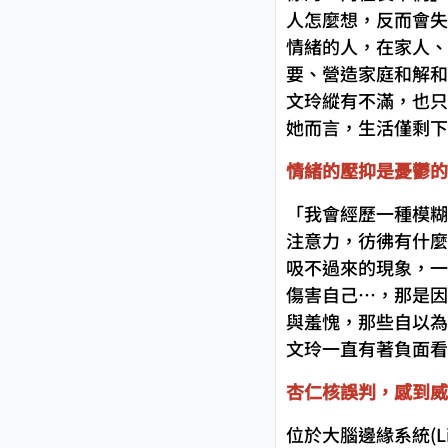
人怎麼想，反而會失
情緒的人，在家人、
要、營造家庭和解和
文玲縱有不滿，也只
她而言，生活僅剩下
情緒的壓抑是憂鬱的
「我會經歷一種模糊
注意力，彷彿有什麼
吸不過來的現象，一
傷害自己…，那是因
與羞愧，那些自以為
文玲一直有著負面看
杏仁核誤判，感到威
位於大腦邊緣系統(Li