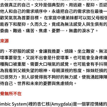
去做真正的自己。文玲是個典型的、用逃避、壓抑、否
他人和自己的需求順序中，永遠把自己的需求放在最後
歡笑氣氛為首要目標。 在家庭中連弟妹都可以如父母般
能吞下和壓抑，久而久之，竟成為無法感受人與生俱有
委曲、難過、痛苦、焦慮、憂鬱…，無盡的淚水了。
來源
的、不舒服的感受，會讓我擔憂、煩躁、坐立難安、無
壞事要發生，又說不出會是什麼壞事。也可能會全身疼
種胸口被重壓、需要大口喘氣的感覺，也可能會有手抖
為我看到父親失望的眼神、母親漠視的態度、妹妹貶損
已很努力，別人卻覺得我不夠好的無力感，使我湧起陣
待自己、世界和未來的憂鬱與焦慮傾向。
脅無所不在
mbic System)裡的杏仁核(Amygdala)是一個掌控