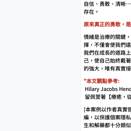
自信、勇敢、清晰…
存在。
原來真正的勇敢，是
情緒是治療的關鍵，
揮，不僅會使我們遠
我們在成長的道路上
己，使自己始終戴著
的強大，唯有真實接
*本文觀點參考:
Hilary Jacobs
留佩萱著【療癒，
[本案例以作者真實
編，以保護個案隱私
生和解藥都十分類似