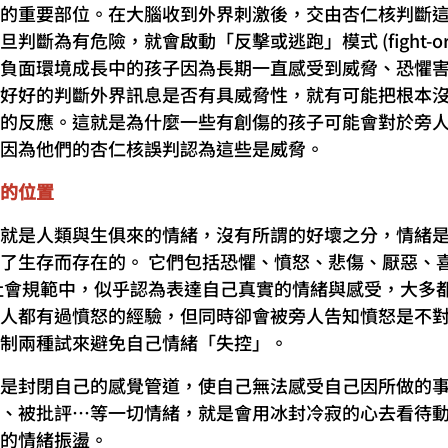
的重要部位。在大腦收到外界刺激後，交由杏仁核判斷
斷為有危險，就會啟動「反擊或逃跑」模式 (fight-or-f
負面環境成長中的孩子因為長期一直感受到威脅、恐懼
好好的判斷外界訊息是否有具威脅性，就有可能把根本
的反應。這就是為什麼一些有創傷的孩子可能會對於旁
因為他們的杏仁核誤判認為這些是威脅。
的位置
就是人類與生俱來的情緒，沒有所謂的好壞之分，情緒
了生存而存在的。 它們包括恐懼、憤怒、悲傷、厭惡、
社會規範中，似乎認為表達自己真實的情緒與感受，大多
人都有過憤怒的經驗，但同時卻會被旁人告知憤怒是不
制兩種試來避免自己情緒「失控」。
是封閉自己的感覺管道，使自己無法感受自己因所做的
、被批評…等一切情緒，就是會用冰封冷寂的心去看待
的情緒振盪。