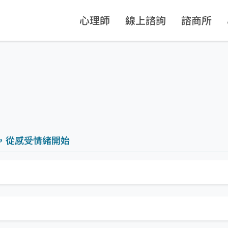
心理師
線上諮詢
諮商所
，從感受情緒開始