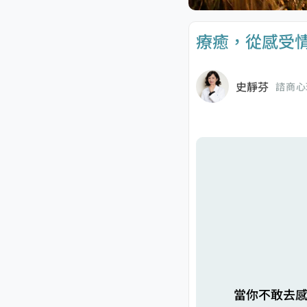
療癒，從感受
史靜芬
諮商心
當你不敢去