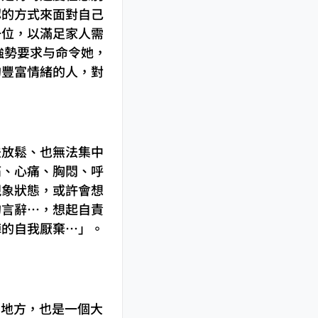
認的方式來面對自己
一位，以滿足家人需
強勢要求与命令她，
的豐富情緒的人，對
法放鬆、也無法集中
痛、心痛、胸悶、呼
現象狀態，或許會想
的言辭…，想起自責
陣的自我厭棄…」。
情緒的地方，也是一個大