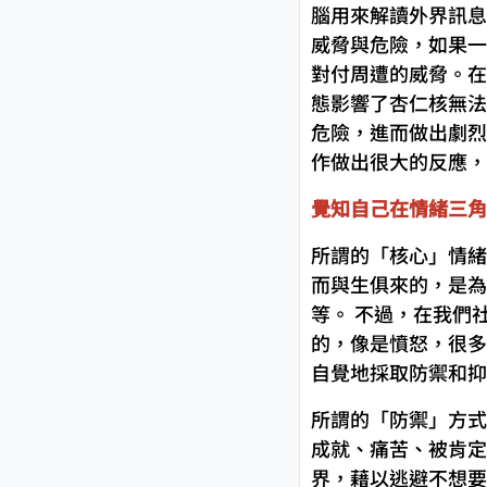
腦用來解讀外界訊息
威脅與危險，如果一旦判
對付周遭的威脅。在
態影響了杏仁核無法
危險，進而做出劇烈
作做出很大的反應，
覺知自己在情緒三角
所謂的「核心」情緒
而與生俱來的，是為
等。 不過，在我們
的，像是憤怒，很多
自覺地採取防禦和抑
所謂的「防禦」方式
成就、痛苦、被肯定
界，藉以逃避不想要