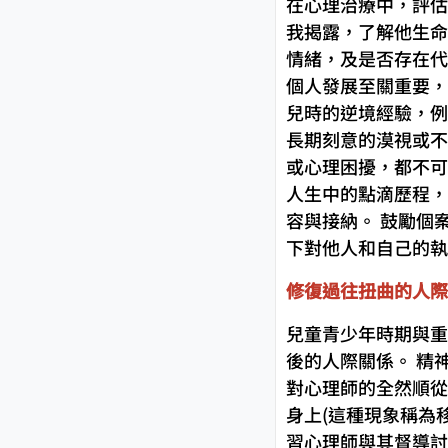
在心理治療中，評估
我揭露，了解他生命
情緒，及是否存在代
個人發展至關重要，
兒時的逆境經驗，例
長期刻意的漠視或不
或心理困擾，都不可
人生中的點滴歷程，
容與接納。 鼓勵個
下對他人和自己的執
修復過往扭曲的人際
兒童青少年時期與重
後的人際關係。 精
對心理師的全然順從
身上(這種現象稱為
習心理師與其督導討