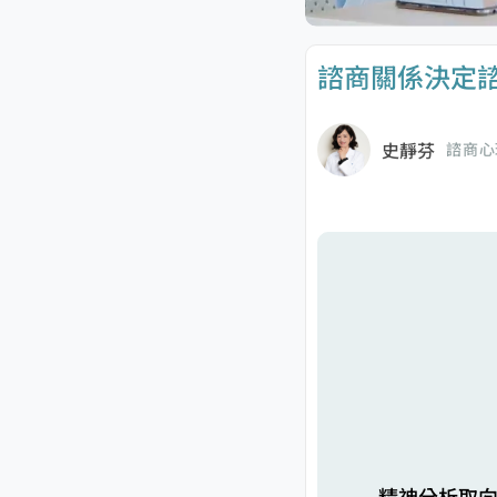
諮商關係決定
史靜芬
諮商心
精神分析取