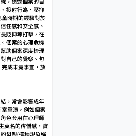
軸線，透過個案的自
容、投射行為、壓抑
兒童時期的經驗對於
的信任感和安全感。
師長貶抑等打擊，在
性。個案的心理危機
，幫助個案深度梳理
進對自己的覺察、包
，完成未竟事宜，放
糾結，常會影響成年
商室重演，例如個案
個角色套用在心理師
產生莫名的疼惜感，實
的母親(這種現象稱