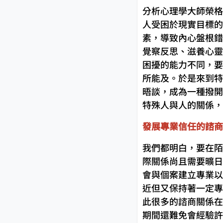
分析心理學大師榮格
人受困於現實目標的
素，導致內心盤根錯
覺察反思、滋養心靈
困擾的能力不同，要
所能及。於是來到特
晤談，成為一種撥開
特殊人與人的關係，
發展專業信任的諮商
我們都明白，要在陌
際關係尚且需要曠日
會與個案建立專業以
近但又保持著一定專
此很多的諮商關係在
期間還難免會經驗許