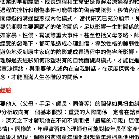
個案的早期經驗、成長過程和生命史是貫穿治療過程的
過程的挫折和創傷事件可能帶來的傷害或陰影、移情內
間傳遞的溝通型態或內化模式。 當代研究已充分顯示，
嬰兒期與主要照顧者的依附關係，足以影響一生對關係
如家暴、性侵、霸凌等重大事件，甚至包括父母忽略、
經意的忽略下，都可能造成心理創傷，導致性格的脆弱
避免地受到原生家庭的陰影或成長過程中的傷害所影響
理解過去經驗如何形塑現有的自我面貌與模式，才能促
案宣洩情緒，與重要他人或內在自我對話，在深度探索後
念，才能圓滿人生各階段的關係。
經驗
要他人（父母、手足、師長、同儕等）的關係如果扭曲
神分析取向有一個基本假設：重要的人際關係一定會在諮
，深究之下才發現他在不知不覺間把「嚴厲的母親」這
移情)。同樣的，年輕實習的心理師也可能對較年長個案
論後才發現，個案的悲慘童年讓他想起童年境遇與他相似