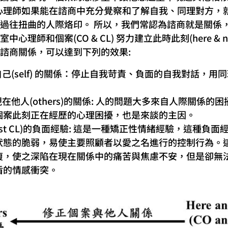
心理師如果能在諮商中充分覺察和了解自我、同理對方，
過往扭曲的人際烙印。 所以，我們常認為諮商就是關係
心理師和個案(CO & CL) 努力建立此時此刻(here & 
諮商關係，可以達到下列的效果:
與自己(self) 的關係：停止自我苛責、負面的自我對話，
。
現在他人(others)的關係: 人的問題大多來自人際關係
個案此刻正在經歷的心理困擾，也是來談的主因。
ast CL)的負面經驗: 這是一種矯正性情緒經驗，這種負
狀態的脆弱，易使主要照顧者以愛之名進行的控制行為。
複，使之深陷在現在關係中的痛苦與焦慮不安，但是卻無
盾的情感衝突。