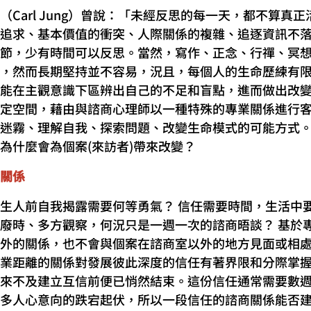
（Carl Jung）曾說：「未經反思的每一天，都不算真
追求、基本價值的衝突、人際關係的複雜、追逐資訊不
節，少有時間可以反思。當然，寫作、正念、行禪、冥
，然而長期堅持並不容易，況且，每個人的生命歷練有
能在主觀意識下區辨出自己的不足和盲點，進而做出改
定空間，藉由與諮商心理師以一種特殊的專業關係進行
迷霧、理解自我、探索問題、改變生命模式的可能方式
為什麼會為個案(來訪者)帶來改變？
關係
生人前自我揭露需要何等勇氣？ 信任需要時間，生活中
廢時、多方觀察，何況只是一週一次的諮商晤談？ 基於
外的關係，也不會與個案在諮商室以外的地方見面或相
業距離的關係對發展彼此深度的信任有著界限和分際掌
來不及建立互信前便已悄然結束。這份信任通常需要數
多人心意向的跌宕起伏，所以一段信任的諮商關係能否