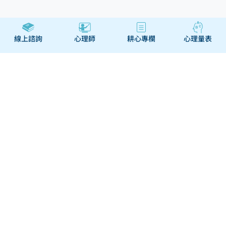
線上諮詢
心理師
耕心專欄
心理量表
關於
幫助與合作
經營團隊
幫助中心
我們的服務
聯絡我們
我們的故事
心理師申請駐站
我們的任務
使用者條款