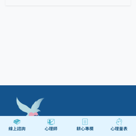
線上諮詢
心理師
耕心專欄
心理量表
關於
幫助與合作