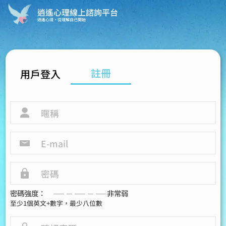
逍遙心理線上諮詢平台
逍遙心境，從理解自己開始
註冊
用戶登入
密碼強度：
非常弱
至少1個英文+數字，最少八位數