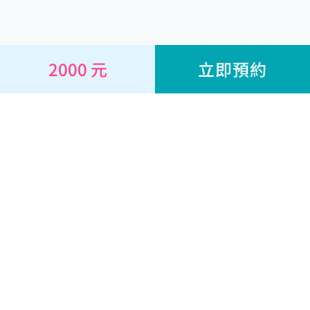
2000 元
立即預約
線上諮詢
心理師
耕心專欄
心理量表
關於
幫助與合作
經營團隊
幫助中心
我們的服務
聯絡我們