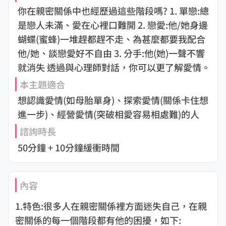
你在親密關係中也經歷過這些階段嗎? 1. 單戀:總
是戀人未滿、愛在心裡口難開 2. 戀愛:他/她身邊
蝴蝶(蜜蜂)一堆趕都趕不走、為甚麼都要我配合
他/她、談戀愛好不自由 3. 分手:他(她)一聲不響
就消失 透過與心理師對話，你可以更了解愛情。
本主題適合
想認識愛情(如母胎單身)、探索愛情(關係卡住想
進一步)、經營愛情(突破相愛容易相處難)的人
諮詢時長
50分鐘 + 10分鐘緩衝時間
內容
1.特色:很多人在親密關係裡方面迷失自己，在親
密關係的每一個階段都有他的困擾，如下: