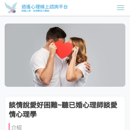
逍遙心理線上諮詢平台
逍遙心境，從理解自己開始
談情說愛好困難~聽已婚心理師談愛
情心理學
介紹