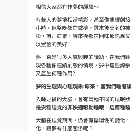
相信大家都有作夢的經驗～
有些人的夢境相當精彩，甚至像連續劇接
小時，但整晚都在做夢，醒來後莫名的被
松，愈睡愈累，醒來後都在回味那詭異又
以置信的美好！
夢一直是很多人感興趣的議題，在我們睡
現各種像連續劇般的情境，夢中這些誇張
又產生何種作用?
夢的生理與心理現象
:原來，當我們
睡著
入睡之後的大腦，會有兩種不同的睡眠狀
是安穩睡覺的
非快速眼動睡眠
，這兩種睡
大腦在睡覺期間，仍會有循環性的變化，
化，跟夢有什麼關係呢？