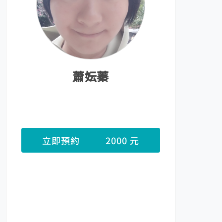
蕭妘蓁
立即預約
2000 元