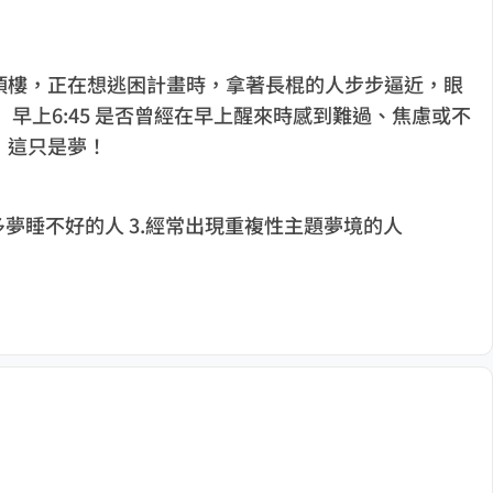
頂樓，正在想逃困計畫時，拿著長棍的人步步逼近，眼
早上6:45 是否曾經在早上醒來時感到難過、焦慮或不
，這只是夢！
.多夢睡不好的人 3.經常出現重複性主題夢境的人