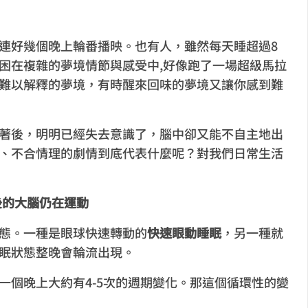
連好幾個晚上輪番播映。也有人，雖然每天睡超過8
困在複雜的夢境情節與感受中,好像跑了一場超級馬拉
難以解釋的夢境，有時醒來回味的夢境又讓你感到難
著後，明明已經失去意識了，腦中卻又能不自主地出
、不合情理的劇情到底代表什麼呢？對我們日常生活
後的大腦仍在運動
態。一種是眼球快速轉動的
快速眼動睡眠
，另一種就
眠狀態整晚會輪流出現。
一個晚上大約有4-5次的週期變化。那這個循環性的變