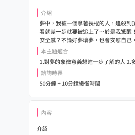
介紹
夢中，我被一個拿著長棍的人，追殺到
看就差一步就要被追上了…於是我驚醒！ 
安全感？不論好夢壞夢，也會安慰自己
本主題適合
1.對夢的象徵意義想進一步了解的人 2
諮詢時長
50分鐘 + 10分鐘緩衝時間
內容
介紹