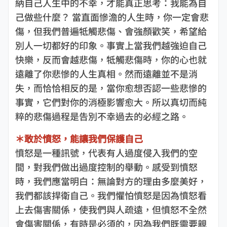
納自己人生中的不幸，才能真正思考：我能為自
己做些什麼？ 當直面慘澹的人生時，你一定會悲
傷，但我們普遍牴觸悲傷、會強顏歡笑，希望給
別人一切都好的印象。事實上當我們越強迫自己
快樂，反而會越悲傷，牴觸悲傷時，你的心也就
遠離了你悲慘的人生真相。然而遠離並不是消
失，而恰恰相反的是，當你愈想否認一些悲慘的
事實，它們對你的消極影響愈大。所以真切而純
粹的悲傷過程是告別不幸過去的必經之路。
＊敢於憤怒，能讓我們保護自己
憤怒是一種訊號，代表有人過度侵入我們的空
間，對我們做出過度控制的舉動。感受到憤怒
時，我們應當明白：無論對方的理由多麼美好，
我們都該捍衛自己。我們懼怕憤怒是因為憤怒看
上去傷害關係，使我們與人疏遠，但憤怒不全然
會傷害關係，有時是必須的，因為我們既需要親