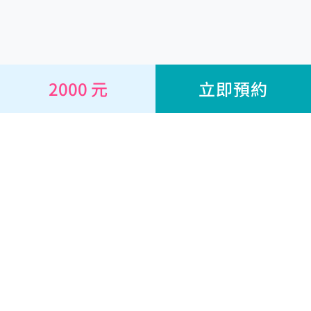
2000 元
立即預約
線上諮詢
心理師
耕心專欄
心理量表
關於
幫助與合作
經營團隊
幫助中心
我們的服務
聯絡我們