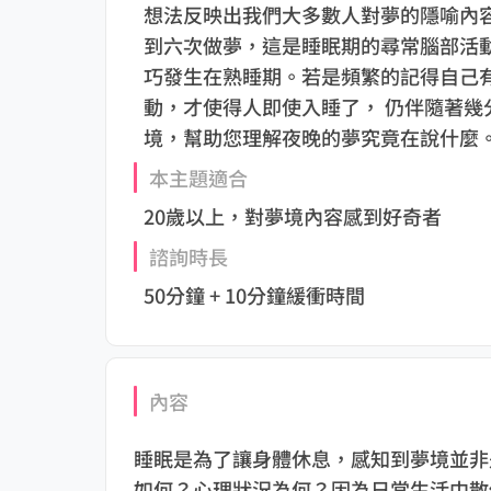
想法反映出我們大多數人對夢的隱喻內
到六次做夢，這是睡眠期的尋常腦部活
巧發生在熟睡期。若是頻繁的記得自己
動，才使得人即使入睡了， 仍伴隨著幾
境，幫助您理解夜晚的夢究竟在說什麼
本主題適合
20歲以上，對夢境內容感到好奇者
諮詢時長
50分鐘 + 10分鐘緩衝時間
內容
睡眠是為了讓身體休息，感知到夢境並非
如何？心理狀況為何？因為日常生活中散