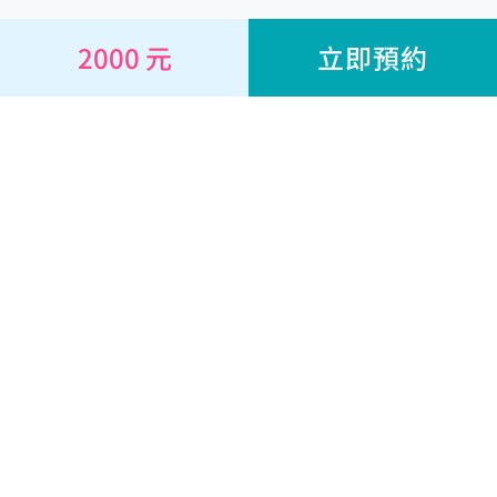
2000 元
立即預約
線上諮詢
心理師
耕心專欄
心理量表
關於
幫助與合作
經營團隊
幫助中心
我們的服務
聯絡我們
我們的故事
心理師申請駐站
我們的任務