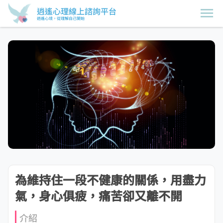
逍遙心理線上諮詢平台
逍遙心境，從理解自己開始
為維持住一段不健康的關係，用盡力
氣，身心俱疲，痛苦卻又離不開
介紹