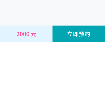
2000 元
立即預約
線上諮詢
心理師
耕心專欄
心理量表
關於
幫助與合作
經營團隊
幫助中心